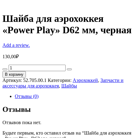
Шайба для аэрохоккея
«Power Play» D62 мм, черная
Add a review.
130,00
₽
Шайба
для
В корзину
аэрохоккея
Артикул:
52.705.00.1
Категории:
Аэрохоккей
,
Запчасти и
«Power
аксессуары для аэрохоккея
,
Шайбы
Play»
D62
Отзывы (0)
мм,
черная
Отзывы
quantity
Отзывов пока нет.
Будьте первым, кто оставил отзыв на “Шайба для аэрохоккея