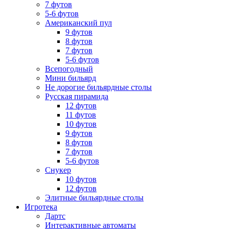
7 футов
5-6 футов
Американский пул
9 футов
8 футов
7 футов
5-6 футов
Всепогодный
Мини бильярд
Не дорогие бильярдные столы
Русская пирамида
12 футов
11 футов
10 футов
9 футов
8 футов
7 футов
5-6 футов
Снукер
10 футов
12 футов
Элитные бильярдные столы
Игротека
Дартс
Интерактивные автоматы