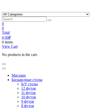
Skip
to
content
0
0
Total
0,00
₽
0 items
View Cart
No products in the cart.
Магазин
Бильярдные столы
Б/У столы
12 футов
11 футов
10 футов
9 футов
8 футов