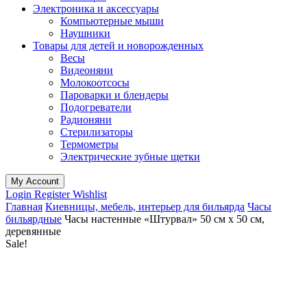
Электроника и аксессуары
Компьютерные мыши
Наушники
Товары для детей и новорожденных
Весы
Видеоняни
Молокоотсосы
Пароварки и блендеры
Подогреватели
Радионяни
Стерилизаторы
Термометры
Электрические зубные щетки
My Account
Login
Register
Wishlist
Главная
Киевницы, мебель, интерьер для бильярда
Часы
бильярдные
Часы настенные «Штурвал» 50 см х 50 см,
деревянные
Sale!