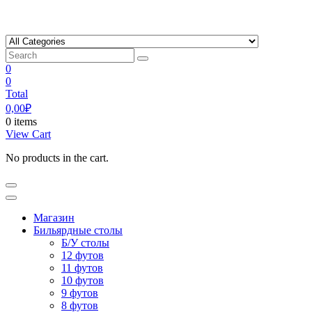
Skip
to
content
0
0
Total
0,00
₽
0 items
View Cart
No products in the cart.
Магазин
Бильярдные столы
Б/У столы
12 футов
11 футов
10 футов
9 футов
8 футов