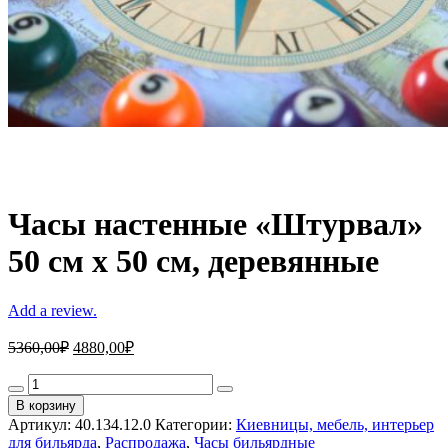
Часы настенные «Штурвал»
50 см х 50 см, деревянные
Add a review.
5360,00
₽
4880,00
₽
Часы
настенные
В корзину
«Штурвал»
Артикул:
40.134.12.0
Категории:
Киевницы, мебель, интерьер
50
для бильярда
,
Распродажа
,
Часы бильярдные