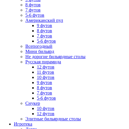
8 футов
7 футов
5-6 футов
Американский пул
9 футов
8 футов
7 футов
5-6 футов
Всепогодный
Мини бильярд
Не дорогие бильярдные столы
Русская пирамида
12 футов
11 футов
10 футов
9 футов
8 футов
7 футов
5-6 футов
Снукер
10 футов
12 футов
Элитные бильярдные столы
Игротека