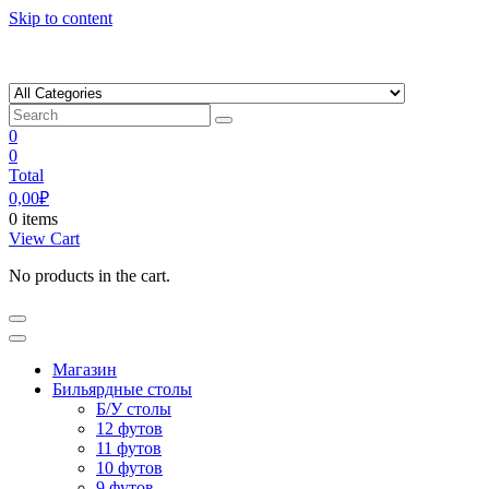
Skip to content
0
0
Total
0,00
₽
0 items
View Cart
No products in the cart.
Магазин
Бильярдные столы
Б/У столы
12 футов
11 футов
10 футов
9 футов