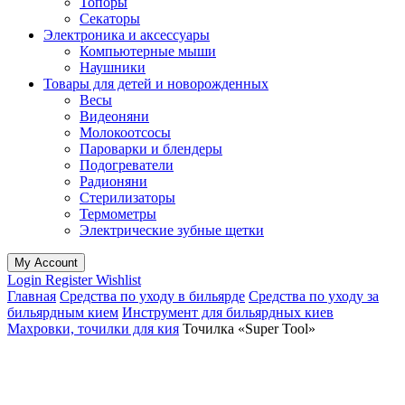
Топоры
Секаторы
Электроника и аксессуары
Компьютерные мыши
Наушники
Товары для детей и новорожденных
Весы
Видеоняни
Молокоотсосы
Пароварки и блендеры
Подогреватели
Радионяни
Стерилизаторы
Термометры
Электрические зубные щетки
My Account
Login
Register
Wishlist
Главная
Средства по уходу в бильярде
Средства по уходу за
бильярдным кием
Инструмент для бильярдных киев
Махровки, точилки для кия
Точилка «Super Tool»