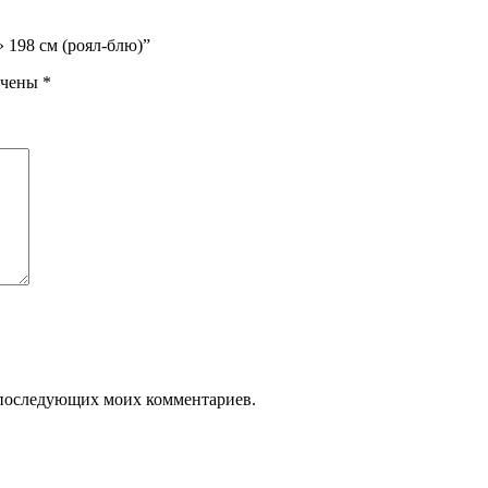
» 198 см (роял-блю)”
ечены
*
ля последующих моих комментариев.