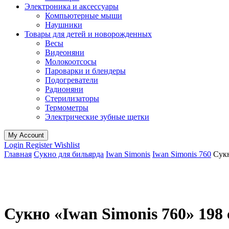
Электроника и аксессуары
Компьютерные мыши
Наушники
Товары для детей и новорожденных
Весы
Видеоняни
Молокоотсосы
Пароварки и блендеры
Подогреватели
Радионяни
Стерилизаторы
Термометры
Электрические зубные щетки
My Account
Login
Register
Wishlist
Главная
Сукно для бильярда
Iwan Simonis
Iwan Simonis 760
Сукн
Сукно «Iwan Simonis 760» 198