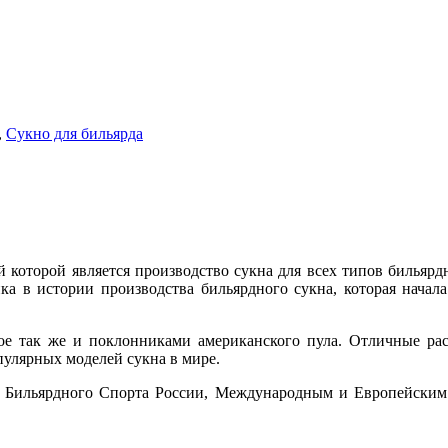
,
Сукно для бильярда
й которой является производство сукна для всех типов бильяр
ка в истории производства бильярдного сукна, которая начал
ое так же и поклонниками американского пула. Отличные рас
пулярных моделей сукна в мире.
й Бильярдного Спорта России, Международным и Европейским