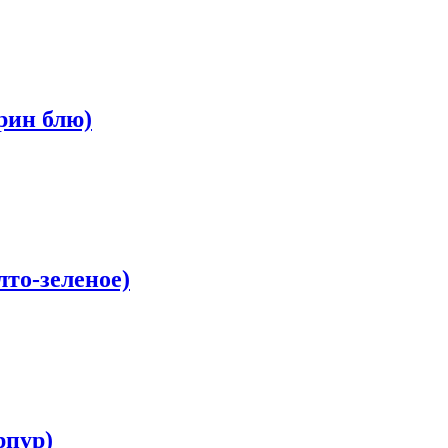
арин блю)
лто-зеленое)
рпур)