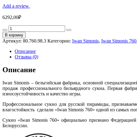
Add a review.
6292,00
₽
Сукно
"Iwan
В корзину
Simonis
Артикул:
80.760.98.3
Категории:
Iwan Simonis
,
Iwan Simonis 760
760"
198
Описание
см
Отзывы (0)
(роял-
блю)
Описание
quantity
Iwan Simonis – бельгийская фабрика, основной специализацие
продаж профессионального бильярдного сукна. Первая фабри
износоустойчивость и качество игры.
Профессиональное сукно для русской пирамиды, признаваем
влагостойкость сделали «Iwan Simonis 760» одной из самых по
Сукно «Iwan Simonis 760» официально признано Федерацие
Белоруссии.