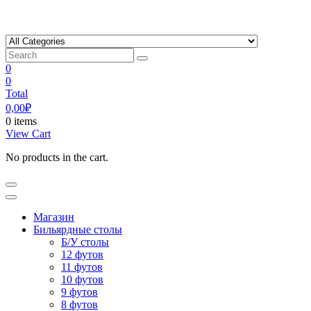
Skip
to
content
0
0
Total
0,00
₽
0 items
View Cart
No products in the cart.
Магазин
Бильярдные столы
Б/У столы
12 футов
11 футов
10 футов
9 футов
8 футов