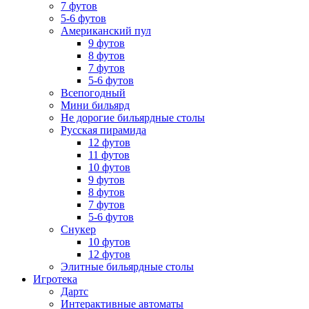
7 футов
5-6 футов
Американский пул
9 футов
8 футов
7 футов
5-6 футов
Всепогодный
Мини бильярд
Не дорогие бильярдные столы
Русская пирамида
12 футов
11 футов
10 футов
9 футов
8 футов
7 футов
5-6 футов
Снукер
10 футов
12 футов
Элитные бильярдные столы
Игротека
Дартс
Интерактивные автоматы