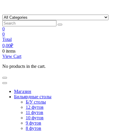
Skip
to
content
0
0
Total
0,00
₽
0 items
View Cart
No products in the cart.
Магазин
Бильярдные столы
Б/У столы
12 футов
11 футов
10 футов
9 футов
8 футов