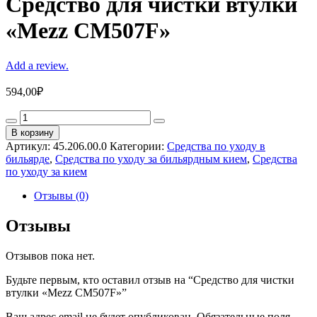
Средство для чистки втулки
«Mezz CM507F»
Add a review.
594,00
₽
Средство
для
В корзину
чистки
Артикул:
45.206.00.0
Категории:
Средства по уходу в
втулки
бильярде
,
Средства по уходу за бильярдным кием
,
Средства
"Mezz
по уходу за кием
CM507F"
quantity
Отзывы (0)
Отзывы
Отзывов пока нет.
Будьте первым, кто оставил отзыв на “Средство для чистки
втулки «Mezz CM507F»”
Ваш адрес email не будет опубликован.
Обязательные поля