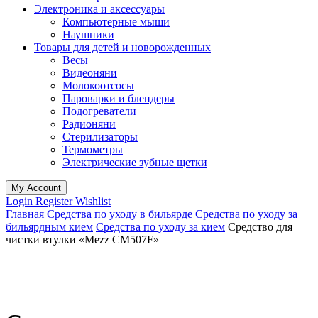
Электроника и аксессуары
Компьютерные мыши
Наушники
Товары для детей и новорожденных
Весы
Видеоняни
Молокоотсосы
Пароварки и блендеры
Подогреватели
Радионяни
Стерилизаторы
Термометры
Электрические зубные щетки
My Account
Login
Register
Wishlist
Главная
Средства по уходу в бильярде
Средства по уходу за
бильярдным кием
Средства по уходу за кием
Средство для
чистки втулки «Mezz CM507F»