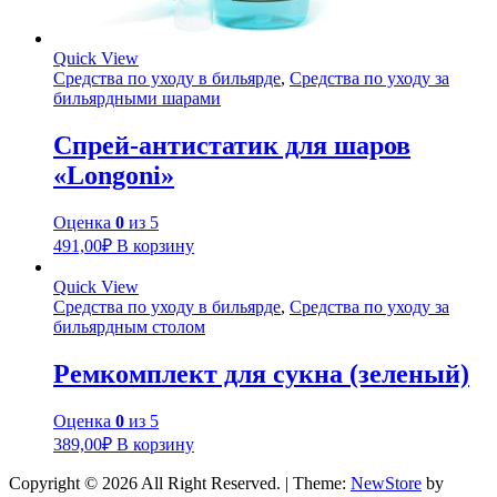
Quick View
Средства по уходу в бильярде
,
Средства по уходу за
бильярдными шарами
Спрей-антистатик для шаров
«Longoni»
Оценка
0
из 5
491,00
₽
В корзину
Quick View
Средства по уходу в бильярде
,
Средства по уходу за
бильярдным столом
Ремкомплект для сукна (зеленый)
Оценка
0
из 5
389,00
₽
В корзину
Copyright © 2026 All Right Reserved.
|
Theme:
NewStore
by