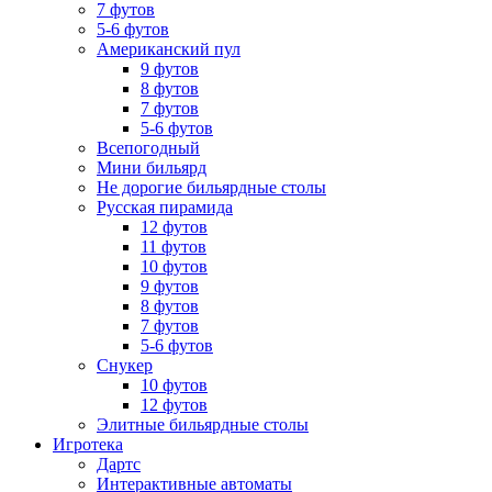
7 футов
5-6 футов
Американский пул
9 футов
8 футов
7 футов
5-6 футов
Всепогодный
Мини бильярд
Не дорогие бильярдные столы
Русская пирамида
12 футов
11 футов
10 футов
9 футов
8 футов
7 футов
5-6 футов
Снукер
10 футов
12 футов
Элитные бильярдные столы
Игротека
Дартс
Интерактивные автоматы