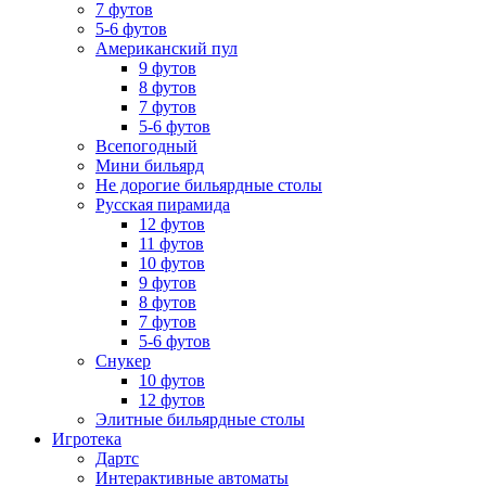
7 футов
5-6 футов
Американский пул
9 футов
8 футов
7 футов
5-6 футов
Всепогодный
Мини бильярд
Не дорогие бильярдные столы
Русская пирамида
12 футов
11 футов
10 футов
9 футов
8 футов
7 футов
5-6 футов
Снукер
10 футов
12 футов
Элитные бильярдные столы
Игротека
Дартс
Интерактивные автоматы