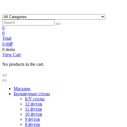
Skip
to
content
0
0
Total
0,00
₽
0 items
View Cart
No products in the cart.
Магазин
Бильярдные столы
Б/У столы
12 футов
11 футов
10 футов
9 футов
8 футов