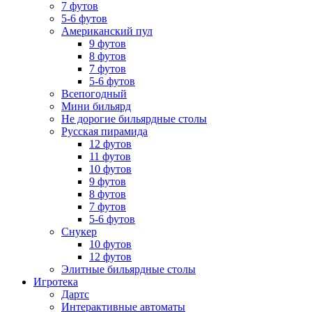
7 футов
5-6 футов
Американский пул
9 футов
8 футов
7 футов
5-6 футов
Всепогодный
Мини бильярд
Не дорогие бильярдные столы
Русская пирамида
12 футов
11 футов
10 футов
9 футов
8 футов
7 футов
5-6 футов
Снукер
10 футов
12 футов
Элитные бильярдные столы
Игротека
Дартс
Интерактивные автоматы