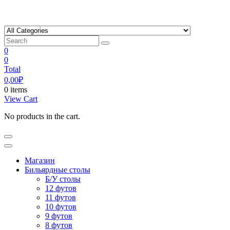
Skip
to
content
0
0
Total
0,00
₽
0 items
View Cart
No products in the cart.
Магазин
Бильярдные столы
Б/У столы
12 футов
11 футов
10 футов
9 футов
8 футов