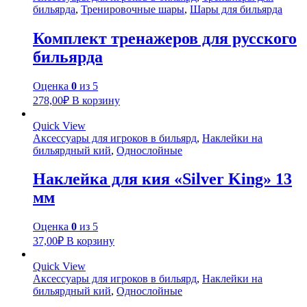
бильярда
,
Тренировочные шары
,
Шары для бильярда
Комплект тренажеров для русского
бильярда
Оценка
0
из 5
278,00
₽
В корзину
Quick View
Аксессуары для игроков в бильярд
,
Наклейки на
бильярдный кий
,
Однослойные
Наклейка для кия «Silver King» 13
мм
Оценка
0
из 5
37,00
₽
В корзину
Quick View
Аксессуары для игроков в бильярд
,
Наклейки на
бильярдный кий
,
Однослойные