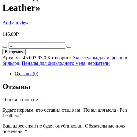
Leather»
Add a review.
146,00
₽
Пенал
для
В корзину
мела
Артикул:
45.003.03.0
Категории:
Аксессуары для игроков в
"Pen
бильярд
,
Пеналы для бильярдного мела, держатели
Leather"
quantity
Отзывы (0)
Отзывы
Отзывов пока нет.
Будьте первым, кто оставил отзыв на “Пенал для мела «Pen
Leather»”
Ваш адрес email не будет опубликован.
Обязательные поля
помечены
*