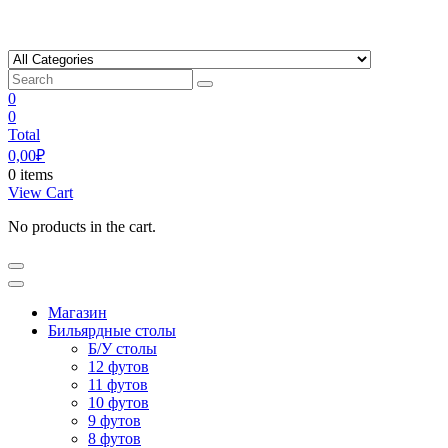
Skip
to
content
0
0
Total
0,00
₽
0 items
View Cart
No products in the cart.
Магазин
Бильярдные столы
Б/У столы
12 футов
11 футов
10 футов
9 футов
8 футов