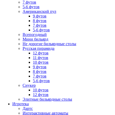
7 футов
5-6 футов
Американский пул
9 футов
8 футов
7 футов
5-6 футов
Всепогодный
Мини бильярд
Не дорогие бильярдные столы
Русская пирамида
12 футов
11 футов
10 футов
9 футов
8 футов
7 футов
5-6 футов
Снукер
10 футов
12 футов
Элитные бильярдные столы
Игротека
Дартс
Интерактивные автоматы