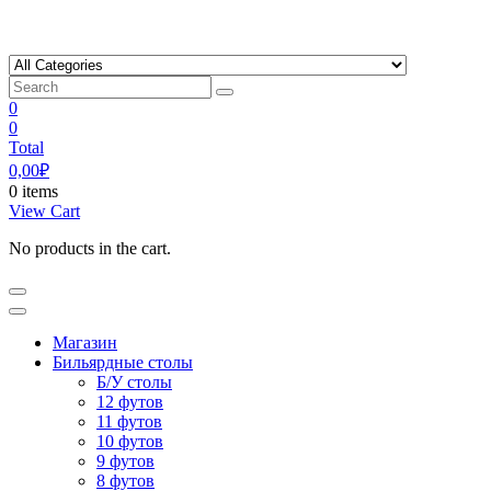
Skip
to
content
0
0
Total
0,00
₽
0 items
View Cart
No products in the cart.
Магазин
Бильярдные столы
Б/У столы
12 футов
11 футов
10 футов
9 футов
8 футов