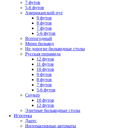
7 футов
5-6 футов
Американский пул
9 футов
8 футов
7 футов
5-6 футов
Всепогодный
Мини бильярд
Не дорогие бильярдные столы
Русская пирамида
12 футов
11 футов
10 футов
9 футов
8 футов
7 футов
5-6 футов
Снукер
10 футов
12 футов
Элитные бильярдные столы
Игротека
Дартс
Интерактивные автоматы