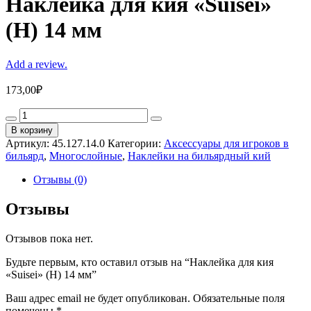
Наклейка для кия «Suisei»
(H) 14 мм
Add a review.
173,00
₽
Наклейка
для
В корзину
кия
Артикул:
45.127.14.0
Категории:
Аксессуары для игроков в
«Suisei»
бильярд
,
Многослойные
,
Наклейки на бильярдный кий
(H)
14
Отзывы (0)
мм
quantity
Отзывы
Отзывов пока нет.
Будьте первым, кто оставил отзыв на “Наклейка для кия
«Suisei» (H) 14 мм”
Ваш адрес email не будет опубликован.
Обязательные поля
помечены
*