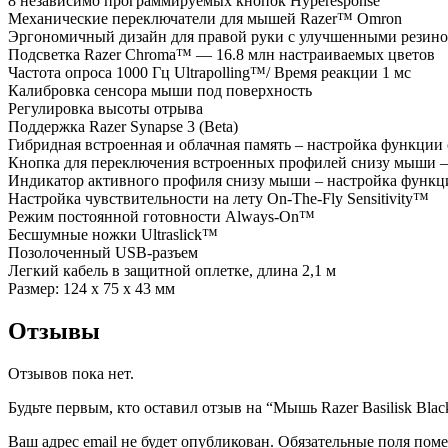
8 независимо программируемых кнопок Hyperesponse
Механические переключатели для мышей Razer™ Omron
Эргономичный дизайн для правой руки с улучшенными резино
Подсветка Razer Chroma™ — 16.8 млн настраиваемых цветов
Частота опроса 1000 Гц Ultrapolling™/ Время реакции 1 мс
Калибровка сенсора мыши под поверхность
Регулировка высоты отрыва
Поддержка Razer Synapse 3 (Beta)
Гибридная встроенная и облачная память – настройка функции с
Кнопка для переключения встроенных профилей снизу мыши – н
Индикатор активного профиля снизу мыши – настройка функции 
Настройка чувствительности на лету On-The-Fly Sensitivity™
Режим постоянной готовности Always-On™
Бесшумные ножки Ultraslick™
Позолоченный USB-разъем
Легкий кабель в защитной оплетке, длина 2,1 м
Размер: 124 x 75 x 43 мм
Отзывы
Отзывов пока нет.
Будьте первым, кто оставил отзыв на “Мышь Razer Basilisk Bla
Ваш адрес email не будет опубликован.
Обязательные поля пом