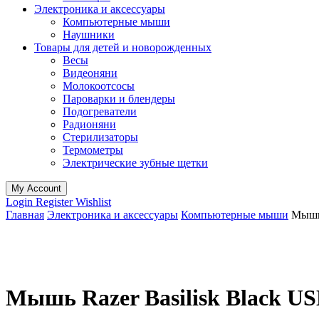
Электроника и аксессуары
Компьютерные мыши
Наушники
Товары для детей и новорожденных
Весы
Видеоняни
Молокоотсосы
Пароварки и блендеры
Подогреватели
Радионяни
Стерилизаторы
Термометры
Электрические зубные щетки
My Account
Login
Register
Wishlist
Главная
Электроника и аксессуары
Компьютерные мыши
Мышь 
Мышь Razer Basilisk Black U