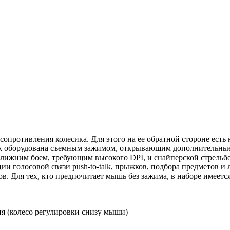
 сопротивления колесика. Для этого на ее обратной стороне ест
lisk оборудована съемным зажимом, открывающим дополнительны
лижним боем, требующим высокого DPI, и снайперской стрельб
ии голосовой связи push-to-talk, прыжков, подбора предметов 
. Для тех, кто предпочитает мышь без зажима, в наборе имеется
ия (колесо регулировки снизу мыши)