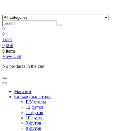
Skip
to
content
0
0
Total
0,00
₽
0 items
View Cart
No products in the cart.
Магазин
Бильярдные столы
Б/У столы
12 футов
11 футов
10 футов
9 футов
8 футов