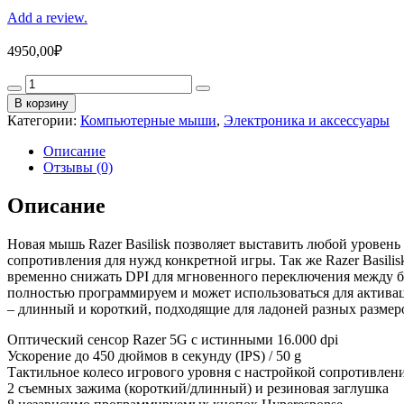
Add a review.
4950,00
₽
Мышь
Razer
В корзину
Basilisk
Категории:
Компьютерные мыши
,
Электроника и аксессуары
Black
USB
Описание
quantity
Отзывы (0)
Описание
Новая мышь Razer Basilisk позволяет выставить любой уровень
сопротивления для нужд конкретной игры. Так же Razer Basi
временно снижать DPI для мгновенного переключения между б
полностью программируем и может использоваться для активац
– длинный и короткий, подходящие для ладоней разных размеров
Оптический сенсор Razer 5G с истинными 16.000 dpi
Ускорение до 450 дюймов в секунду (IPS) / 50 g
Тактильное колесо игрового уровня с настройкой сопротивлен
2 съемных зажима (короткий/длинный) и резиновая заглушка