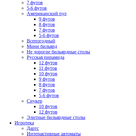
7 футов
5-6 футов
Американский пул
9 футов
8 футов
7 футов
5-6 футов
Всепогодный
Мини бильярд
Не дорогие бильярдные столы
Русская пирамида
12 футов
11 футов
10 футов
9 футов
8 футов
7 футов
5-6 футов
Снукер
10 футов
12 футов
Элитные бильярдные столы
Игротека
Дартс
Интерактивные автоматы