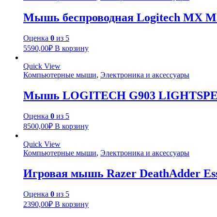
Мышь беспроводная Logitech MX Mast
Оценка
0
из 5
5590,00
₽
В корзину
Quick View
Компьютерные мыши
,
Электроника и аксессуары
Мышь LOGITECH G903 LIGHTSPEED, и
Оценка
0
из 5
8500,00
₽
В корзину
Quick View
Компьютерные мыши
,
Электроника и аксессуары
Игровая мышь Razer DeathAdder Ess
Оценка
0
из 5
2390,00
₽
В корзину