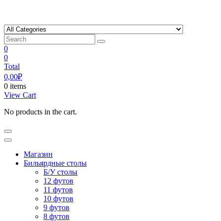
Skip
to
content
0
0
Total
0,00
₽
0 items
View Cart
No products in the cart.
Магазин
Бильярдные столы
Б/У столы
12 футов
11 футов
10 футов
9 футов
8 футов