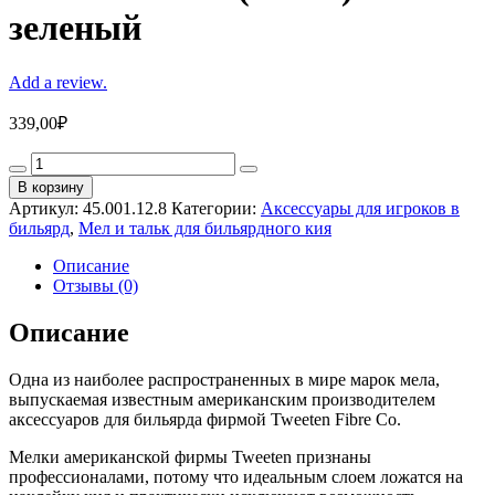
зеленый
Add a review.
339,00
₽
Мел
«Master»
В корзину
(12
Артикул:
45.001.12.8
Категории:
Аксессуары для игроков в
шт)
бильярд
,
Мел и тальк для бильярдного кия
зеленый
quantity
Описание
Отзывы (0)
Описание
Одна из наиболее распространенных в мире марок мела,
выпускаемая известным американским производителем
аксессуаров для бильярда фирмой Tweeten Fibre Co.
Мелки американской фирмы Tweeten признаны
профессионалами, потому что идеальным слоем ложатся на