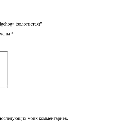
gehog» (золотистая)”
ечены
*
ля последующих моих комментариев.