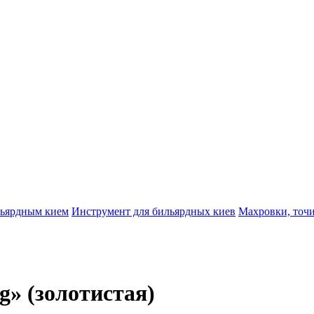
ильярдным кием
Инструмент для бильярдных киев
Махровки, точи
» (золотистая)