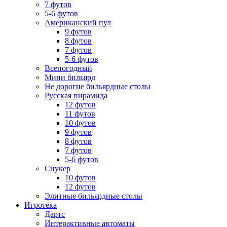
7 футов
5-6 футов
Американский пул
9 футов
8 футов
7 футов
5-6 футов
Всепогодный
Мини бильярд
Не дорогие бильярдные столы
Русская пирамида
12 футов
11 футов
10 футов
9 футов
8 футов
7 футов
5-6 футов
Снукер
10 футов
12 футов
Элитные бильярдные столы
Игротека
Дартс
Интерактивные автоматы