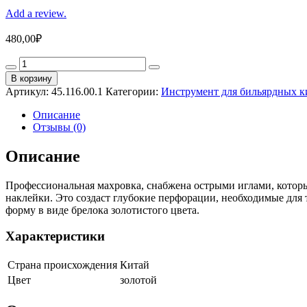
Add a review.
480,00
₽
Махровка
-
В корзину
брелок
Артикул:
45.116.00.1
Категории:
Инструмент для бильярдных к
«Hedgehog»
(золотистая)
Описание
quantity
Отзывы (0)
Описание
Профессиональная махровка, снабжена острыми иглами, которые
наклейки. Это создаст глубокие перфорации, необходимые для 
форму в виде брелока золотистого цвета.
Характеристики
Страна происхождения
Китай
Цвет
золотой