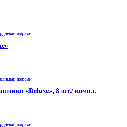
ьярдными шарами
xe»
ьярдными шарами
шинки «Deluxe», 8 шт./ компл.
ьярдными шарами