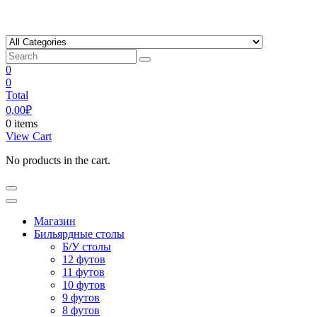
Skip
to
content
0
0
Total
0,00
₽
0 items
View Cart
No products in the cart.
Магазин
Бильярдные столы
Б/У столы
12 футов
11 футов
10 футов
9 футов
8 футов