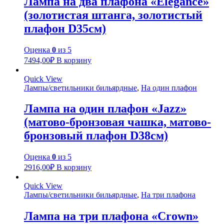
Лампа на два плафона «Elegance»
(золотистая штанга, золотистый
плафон D35см)
Оценка
0
из 5
7494,00
₽
В корзину
Quick View
Лампы/светильники бильярдные
,
На один плафон
Лампа на один плафон «Jazz»
(матово-бронзовая чашка, матово-
бронзовый плафон D38см)
Оценка
0
из 5
2916,00
₽
В корзину
Quick View
Лампы/светильники бильярдные
,
На три плафона
Лампа на три плафона «Crown»