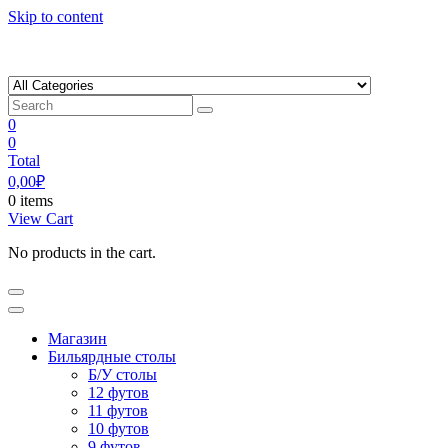
Skip to content
0
0
Total
0,00
₽
0 items
View Cart
No products in the cart.
Магазин
Бильярдные столы
Б/У столы
12 футов
11 футов
10 футов
9 футов