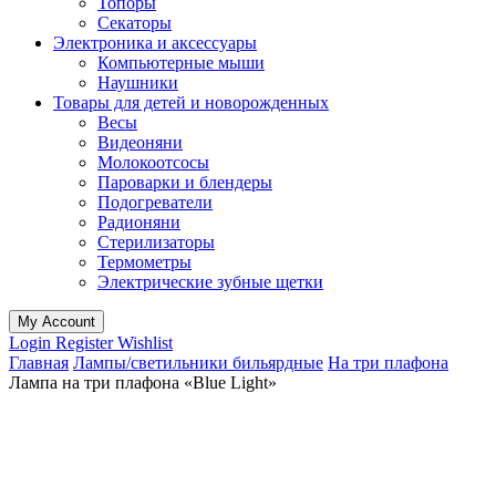
Топоры
Секаторы
Электроника и аксессуары
Компьютерные мыши
Наушники
Товары для детей и новорожденных
Весы
Видеоняни
Молокоотсосы
Пароварки и блендеры
Подогреватели
Радионяни
Стерилизаторы
Термометры
Электрические зубные щетки
My Account
Login
Register
Wishlist
Главная
Лампы/светильники бильярдные
На три плафона
Лампа на три плафона «Blue Light»