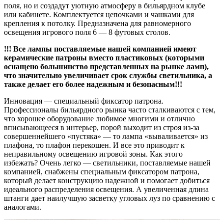
поля, но и создадут уютную атмосферу в бильярдном клубе
или кабинете. Комплектуется цепочками и чашками для
крепления к потолку. Предназначена для равномерного
освещения игрового поля 6 — 8 футовых столов.
!!! Все лампы поставляемые нашей компанией имеют
керамические патроны вместо пластиковых (которыми
оснащено большинство представленных на рынке ламп),
что значительно увеличивает срок службы светильника, а
также делает его более надежным и безопасным!!!
Инновация — специальный фиксатор патрона.
Профессионалы бильярдного рынка часто сталкиваются с тем,
что хорошее оборудование любимое многими и отлично
вписывающееся в интерьер, порой выходит из строя из-за
совершеннейшего «пустяка» — то лампа «вываливается» из
плафона, то плафон перекошен. И все это приводит к
неправильному освещению игровой зоны. Как этого
избежать? Очень легко — светильники, поставляемые нашей
компанией, снабжены специальным фиксатором патрона,
который делает конструкцию надежной и помогает добиться
идеального распределения освещения. А увеличенная длина
штанги дает наилучшую засветку угловых луз по сравнению с
аналогами.