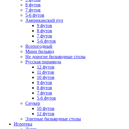
8 футов
7 футов
5-6 футов
Американский пул
9 футов
8 футов
7 футов
5-6 футов
Всепогодный
Мини бильярд
Не дорогие бильярдные столы
Русская пирамида
12 футов
11 футов
10 футов
9 футов
8 футов
7 футов
5-6 футов
Снукер
10 футов
12 футов
Элитные бильярдные столы
Игротека