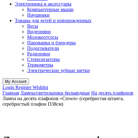
Электроника и аксессуары
Компьютерные мыши
Наушники
Товары для детей и новорожденных
Весы
Видеоняни
Молокоотсосы
Пароварки и блендеры
Подогреватели
Радионяни
Стерилизаторы
Термометры
Электрические зубные щетки
My Account
Login
Register
Wishlist
Главная
Лампы/светильники бильярдные
На десять плафонов
Лампа на десять плафонов «Crown» (серебристая штанга,
серебристый плафон D38см)