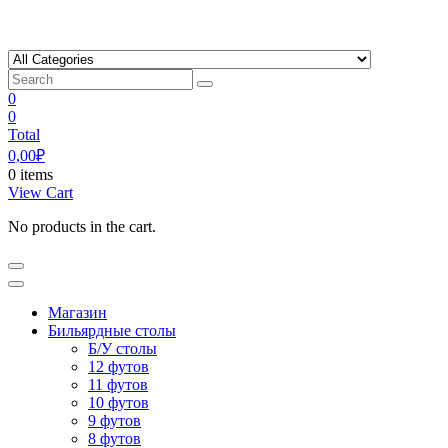
Skip
to
content
0
0
Total
0,00
₽
0 items
View Cart
No products in the cart.
Магазин
Бильярдные столы
Б/У столы
12 футов
11 футов
10 футов
9 футов
8 футов