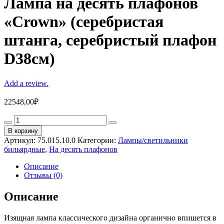
Лампа на десять плафонов
«Crown» (серебристая
штанга, серебристый плафон
D38см)
Add a review.
22548,00
₽
Лампа
на
В корзину
десять
Артикул:
75.015.10.0
Категории:
Лампы/светильники
плафонов
бильярдные
,
На десять плафонов
«Crown»
(серебристая
Описание
штанга,
Отзывы (0)
серебристый
плафон
Описание
D38см)
quantity
Изящная лампа классического дизайна органично впишется в