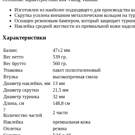
Изготовлен из наиболее подходящего для производства к
Скрутка усилена внешним металлическим кольцом на тур
Оснащен резиновым бампером, который защищает турник
Наклейка средней жесткости из премиальной кожи надолг
Характеристики
Баланс
47±2 мм
Вес нетто
539 гр.
Вес брутто
560 гр.
Упаковка
пакет полиэтиленовый
Втулка
высокопрочная смола
Диаметр наклейки, мм
13 мм
Диаметр скрутки
21,5 мм
Диаметр турника
32 мм
Длина, см
148,8 см
?
2 части
Количество частей
Наклейка
премиальная кожа
Оплетка
резина