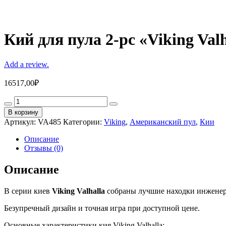
Кий для пула 2-pc «Viking Val
Add a review.
16517,00
₽
Кий
для
В корзину
пула
Артикул:
VA485
Категории:
Viking
,
Американский пул
,
Кии
2-
pc
Описание
"Viking
Отзывы (0)
Valhalla
VA485"
Описание
quantity
В серии киев
Viking Valhalla
собраны лучшие находки инжене
Безупречный дизайн и точная игра при доступной цене.
Основные характеристики кия Viking Valhalla: