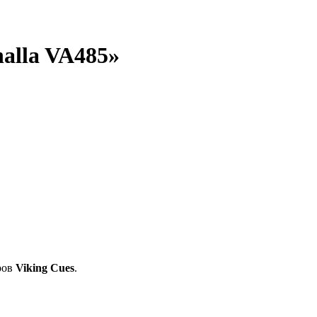
halla VA485»
ров
Viking Cues
.