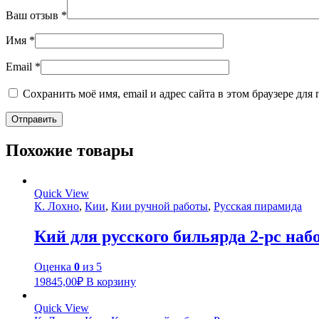
Ваш отзыв
*
Имя
*
Email
*
Сохранить моё имя, email и адрес сайта в этом браузере д
Похожие товары
Quick View
К. Лохно
,
Кии
,
Кии ручной работы
,
Русская пирамида
Кий для русского бильярда 2-pc наб
Оценка
0
из 5
19845,00
₽
В корзину
Quick View