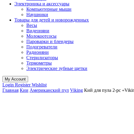
Электроника и аксессуары
Компьютерные мыши
Наушники
Товары для детей и новорожденных
Весы
Видеоняни
Молокоотсосы
Пароварки и блендеры
Подогреватели
Радионяни
Стерилизаторы
Термометры
Электрические зубные щетки
My Account
Login
Register
Wishlist
Главная
Кии
Американский пул
Viking
Кий для пула 2-pc «Viki