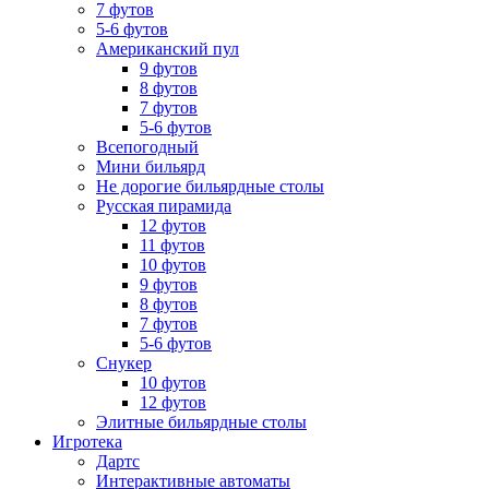
7 футов
5-6 футов
Американский пул
9 футов
8 футов
7 футов
5-6 футов
Всепогодный
Мини бильярд
Не дорогие бильярдные столы
Русская пирамида
12 футов
11 футов
10 футов
9 футов
8 футов
7 футов
5-6 футов
Снукер
10 футов
12 футов
Элитные бильярдные столы
Игротека
Дартс
Интерактивные автоматы