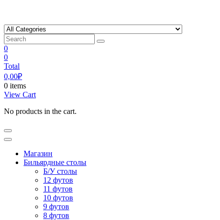
Skip
to
content
0
0
Total
0,00
₽
0 items
View Cart
No products in the cart.
Магазин
Бильярдные столы
Б/У столы
12 футов
11 футов
10 футов
9 футов
8 футов