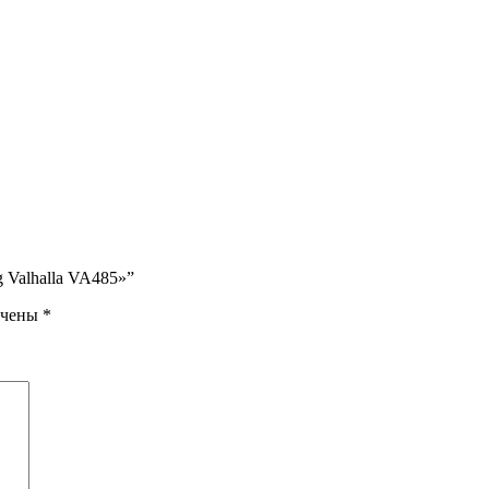
g Valhalla VA485»”
ечены
*