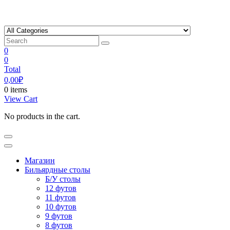
Skip
to
content
0
0
Total
0,00
₽
0 items
View Cart
No products in the cart.
Магазин
Бильярдные столы
Б/У столы
12 футов
11 футов
10 футов
9 футов
8 футов