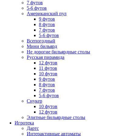
7 футов
5-6 футов
Американский пул
9 футов
8 футов
7 футов
5-6 футов
Всепогодный
Мини бильярд
Не дорогие бильярдные столы
Русская пирамида
12 футов
11 футов
10 футов
9 футов
8 футов
7 футов
5-6 футов
Снукер
10 футов
12 футов
Элитные бильярдные столы
Игротека
Дартс
Интерактивные автоматы