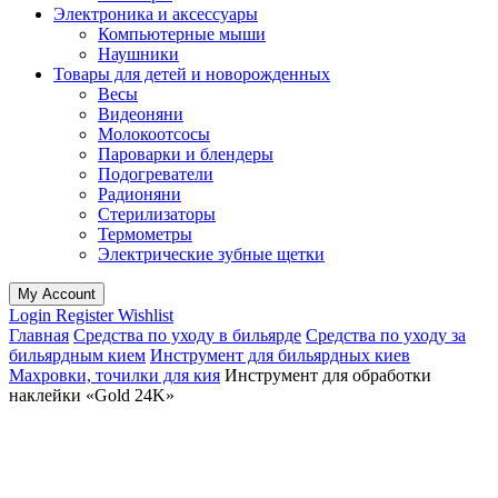
Электроника и аксессуары
Компьютерные мыши
Наушники
Товары для детей и новорожденных
Весы
Видеоняни
Молокоотсосы
Пароварки и блендеры
Подогреватели
Радионяни
Стерилизаторы
Термометры
Электрические зубные щетки
My Account
Login
Register
Wishlist
Главная
Средства по уходу в бильярде
Средства по уходу за
бильярдным кием
Инструмент для бильярдных киев
Махровки, точилки для кия
Инструмент для обработки
наклейки «‎Gold 24K»