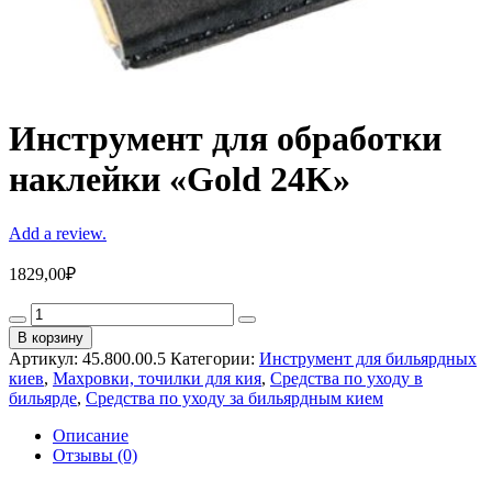
Инструмент для обработки
наклейки «‎Gold 24K»
Add a review.
1829,00
₽
Инструмент
для
В корзину
обработки
Артикул:
45.800.00.5
Категории:
Инструмент для бильярдных
наклейки
киев
,
Махровки, точилки для кия
,
Средства по уходу в
«‎Gold
бильярде
,
Средства по уходу за бильярдным кием
24K»
quantity
Описание
Отзывы (0)