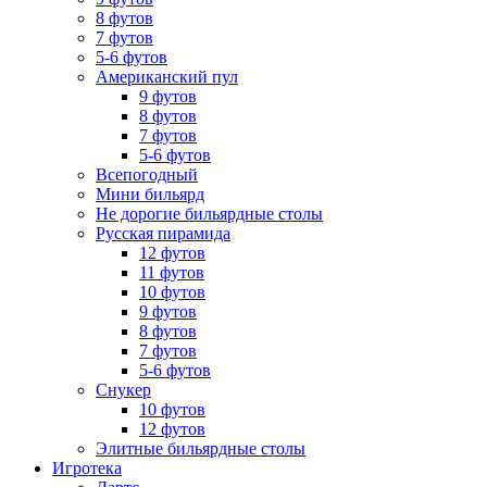
8 футов
7 футов
5-6 футов
Американский пул
9 футов
8 футов
7 футов
5-6 футов
Всепогодный
Мини бильярд
Не дорогие бильярдные столы
Русская пирамида
12 футов
11 футов
10 футов
9 футов
8 футов
7 футов
5-6 футов
Снукер
10 футов
12 футов
Элитные бильярдные столы
Игротека