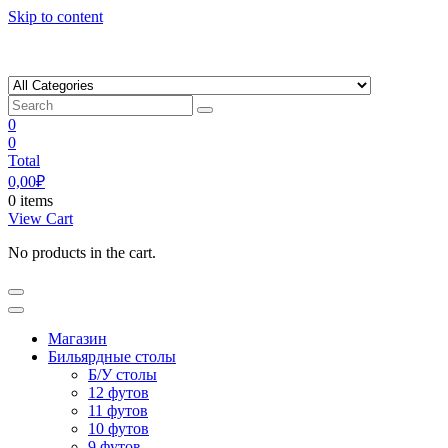
Skip to content
0
0
Total
0,00
₽
0 items
View Cart
No products in the cart.
Магазин
Бильярдные столы
Б/У столы
12 футов
11 футов
10 футов
9 футов