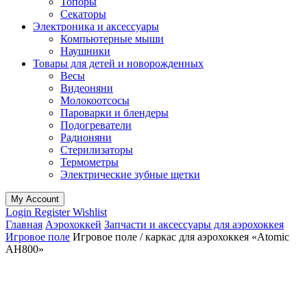
Топоры
Секаторы
Электроника и аксессуары
Компьютерные мыши
Наушники
Товары для детей и новорожденных
Весы
Видеоняни
Молокоотсосы
Пароварки и блендеры
Подогреватели
Радионяни
Стерилизаторы
Термометры
Электрические зубные щетки
My Account
Login
Register
Wishlist
Главная
Аэрохоккей
Запчасти и аксессуары для аэрохоккея
Игровое поле
Игровое поле / каркас для аэрохоккея «Atomic
AH800»