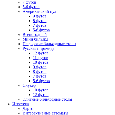
7 футов
5-6 футов
Американский пул
9 футов
8 футов
7 футов
5-6 футов
Всепогодный
Мини бильярд
Не дорогие бильярдные столы
Русская пирамида
12 футов
11 футов
10 футов
9 футов
8 футов
7 футов
5-6 футов
Снукер
10 футов
12 футов
Элитные бильярдные столы
Игротека
Дартс
Интерактивные автоматы