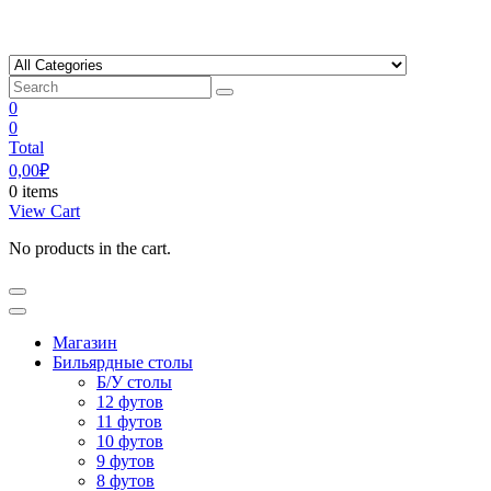
Skip
to
content
0
0
Total
0,00
₽
0 items
View Cart
No products in the cart.
Магазин
Бильярдные столы
Б/У столы
12 футов
11 футов
10 футов
9 футов
8 футов