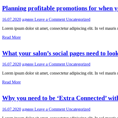
for
Planning profitable promotions for when y
your
salon
or
on
16.07.2020
админ
Leave a Comment
Uncategorized
spa
Planning
Lorem ipsum dolor sit amet, consectetur adipiscing elit. In vel maur
profitable
promotions
Read More
for
when
your
What your salon’s social pages need to lo
salon
is
back
on
16.07.2020
админ
Leave a Comment
Uncategorized
open
What
Lorem ipsum dolor sit amet, consectetur adipiscing elit. In vel maur
your
salon’s
Read More
social
pages
need
Why you need to be ‘Extra Connected’ with
to
look
like
on
16.07.2020
админ
Leave a Comment
Uncategorized
post-
Why
COVID