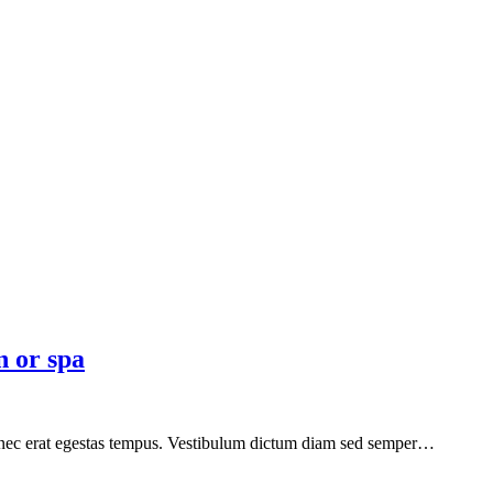
n or spa
is nec erat egestas tempus. Vestibulum dictum diam sed semper…