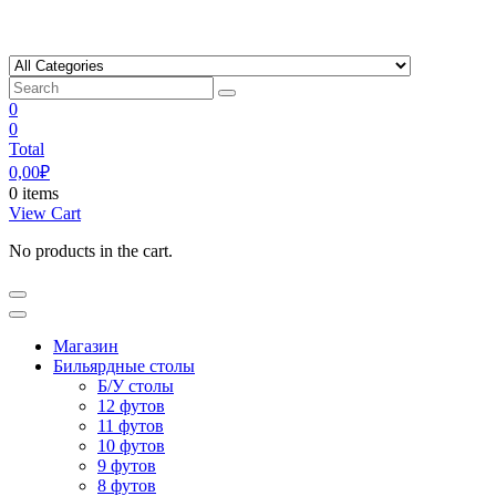
Skip
to
content
0
0
Total
0,00
₽
0 items
View Cart
No products in the cart.
Магазин
Бильярдные столы
Б/У столы
12 футов
11 футов
10 футов
9 футов
8 футов