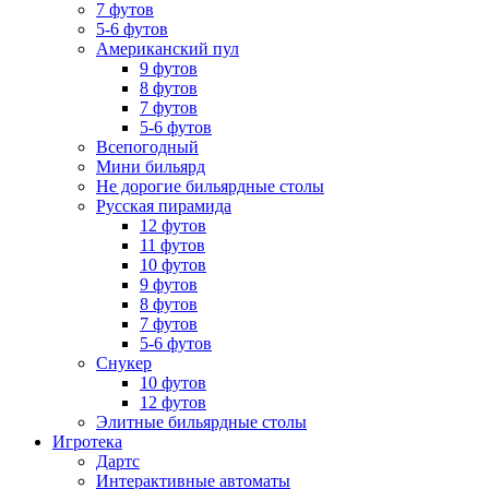
7 футов
5-6 футов
Американский пул
9 футов
8 футов
7 футов
5-6 футов
Всепогодный
Мини бильярд
Не дорогие бильярдные столы
Русская пирамида
12 футов
11 футов
10 футов
9 футов
8 футов
7 футов
5-6 футов
Снукер
10 футов
12 футов
Элитные бильярдные столы
Игротека
Дартс
Интерактивные автоматы