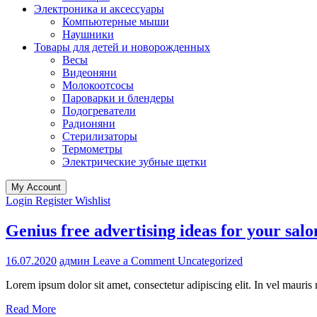
Электроника и аксессуары
Компьютерные мыши
Наушники
Товары для детей и новорожденных
Весы
Видеоняни
Молокоотсосы
Пароварки и блендеры
Подогреватели
Радионяни
Стерилизаторы
Термометры
Электрические зубные щетки
My Account
Login
Register
Wishlist
Genius free advertising ideas for your salo
on
16.07.2020
админ
Leave a Comment
Uncategorized
Genius
Lorem ipsum dolor sit amet, consectetur adipiscing elit. In vel maur
free
advertising
Read More
ideas