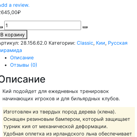
Add a review.
2645,00
₽
Кий
для
В корзину
русского
Артикул:
28.156.62.0
Категории:
Classic
,
Кии
,
Русская
бильярда
пирамида
2-
Описание
pc
Отзывы (0)
«Fury
F-
Описание
150»
(натуральный)
Кий подойдет для ежедневных тренировок
quantity
начинающих игроков и для бильярдных клубов.
Изготовлен из твердых пород дерева (клена).
Оснащен резиновым бампером, который защищает
турник кия от механической деформации.
Удобная оплетка из ирландского льна обеспечивает