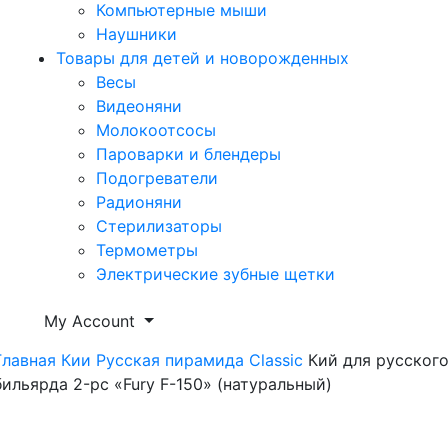
Компьютерные мыши
Наушники
Товары для детей и новорожденных
Весы
Видеоняни
Молокоотсосы
Пароварки и блендеры
Подогреватели
Радионяни
Стерилизаторы
Термометры
Электрические зубные щетки
My Account
Главная
Кии
Русская пирамида
Classic
Кий для русског
бильярда 2-pc «Fury F-150» (натуральный)