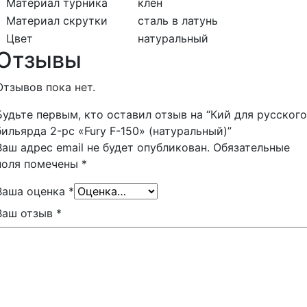
Материал турника
клен
Материал скрутки
сталь в латунь
Цвет
натуральный
Отзывы
Отзывов пока нет.
Будьте первым, кто оставил отзыв на “Кий для русского
бильярда 2-pc «Fury F-150» (натуральный)”
Ваш адрес email не будет опубликован.
Обязательные
поля помечены
*
Ваша оценка
*
Ваш отзыв
*