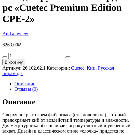
pc «Cuetec Premium Edition
CPE-2»
Add a review.
6263,00
₽
Кий
для
В корзину
русского
Артикул:
26.102.62.1
Категории:
Cuetec
,
Кии
,
Русская
бильярда
пирамида
2-
pc
Описание
"Cuetec
Отзывы (0)
Premium
Edition
Описание
CPE-
2"
Сверху покрыт слоем фибергласа (стекловолокна), который
quantity
предохраняет кий от воздействий температуры и влажности.
Диаметр турника обеспечивает игроку плотный и уверенный
захват. Дизайн в классическом стиле «елочка» придется по