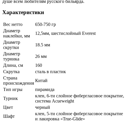
душе всем любителям русского бильярда.
Характеристики
Вес нетто
650-750 гр
Диаметр
12,5мм, шестислойный Everest
наклейки, мм
Диаметр
18.5 мм
скрутки
Диаметр
26 мм
турника
Длина, см
160
Скрутка
сталь в пластик
Страна
Китай
происхождения
Тип игры
пирамида
клен, 6-ти слойное фибергласовое покрытие,
Турник
система Acueweight
Цвет
черный
клен, 5-ти слойное фибергласовое покрытие
Шафт
и лакировка «True-Glide»