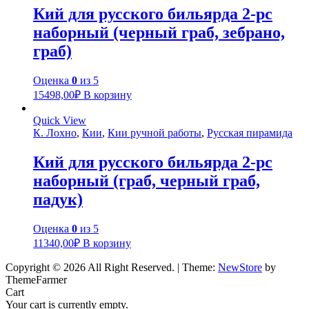
Кий для русского бильярда 2-pc
наборный (черный граб, зебрано,
граб)
Оценка
0
из 5
15498,00
₽
В корзину
Quick View
К. Лохно
,
Кии
,
Кии ручной работы
,
Русская пирамида
Кий для русского бильярда 2-pc
наборный (граб, черный граб,
падук)
Оценка
0
из 5
11340,00
₽
В корзину
Copyright © 2026 All Right Reserved.
|
Theme:
NewStore
by
ThemeFarmer
Cart
Your cart is currently empty.