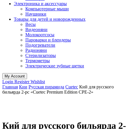
Электроника и аксессуары
Компьютерные мыши
Наушники
Товары для детей и новорожденных
Весы
Видеоняни
Молокоотсосы
Пароварки и блендеры
Подогреватели
Радионяни
Стерилизаторы
Термометры
Электрические зубные щетки
My Account
Login
Register
Wishlist
Главная
Кии
Русская пирамида
Cuetec
Кий для русского
бильярда 2-pc «Cuetec Premium Edition CPE-2»
Кий для русского бильярда 2-