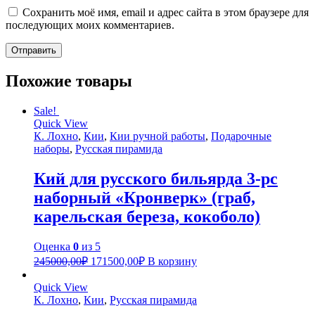
Сохранить моё имя, email и адрес сайта в этом браузере для
последующих моих комментариев.
Похожие товары
Sale!
Quick View
К. Лохно
,
Кии
,
Кии ручной работы
,
Подарочные
наборы
,
Русская пирамида
Кий для русского бильярда 3-pc
наборный «Кронверк» (граб,
карельская береза, кокоболо)
Оценка
0
из 5
245000,00
₽
171500,00
₽
В корзину
Quick View
К. Лохно
,
Кии
,
Русская пирамида