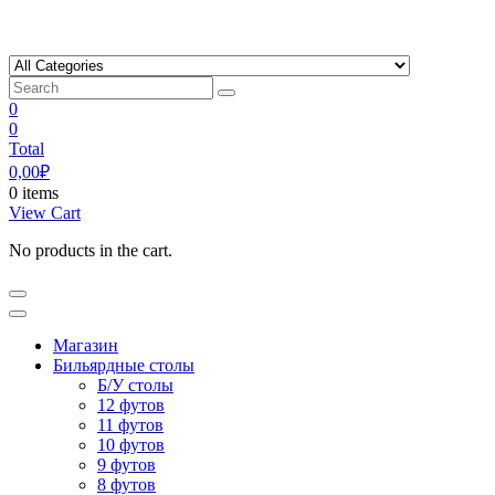
Skip
to
content
0
0
Total
0,00
₽
0 items
View Cart
No products in the cart.
Магазин
Бильярдные столы
Б/У столы
12 футов
11 футов
10 футов
9 футов
8 футов