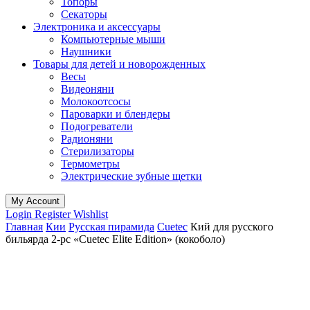
Топоры
Секаторы
Электроника и аксессуары
Компьютерные мыши
Наушники
Товары для детей и новорожденных
Весы
Видеоняни
Молокоотсосы
Пароварки и блендеры
Подогреватели
Радионяни
Стерилизаторы
Термометры
Электрические зубные щетки
My Account
Login
Register
Wishlist
Главная
Кии
Русская пирамида
Cuetec
Кий для русского
бильярда 2-pc «Cuetec Elite Edition» (кокоболо)