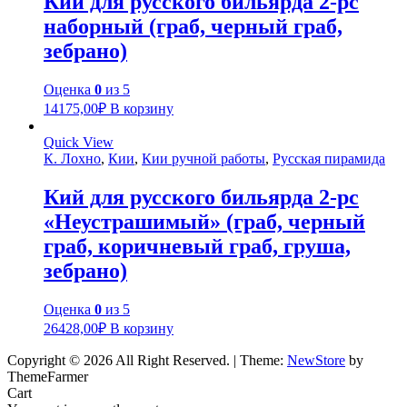
Кий для русского бильярда 2-pc
наборный (граб, черный граб,
зебрано)
Оценка
0
из 5
14175,00
₽
В корзину
Quick View
К. Лохно
,
Кии
,
Кии ручной работы
,
Русская пирамида
Кий для русского бильярда 2-pc
«Неустрашимый» (граб, черный
граб, коричневый граб, груша,
зебрано)
Оценка
0
из 5
26428,00
₽
В корзину
Copyright © 2026 All Right Reserved.
|
Theme:
NewStore
by
ThemeFarmer
Cart