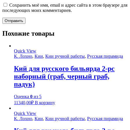
Сохранить моё имя, email и адрес сайта в этом браузере для
последующих моих комментариев.
Похожие товары
Quick View
К. Лохно
,
Кии
,
Кии ручной работы
,
Русская пирамида
Кий для русского бильярда 2-pc
наборный (граб, черный граб,
падук)
Оценка
0
из 5
11340,00
₽
В корзину
Quick View
К. Лохно
,
Кии
,
Кии ручной работы
,
Русская пирамида