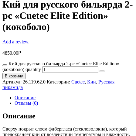
Кий для русского бильярда 2-
pc «Cuetec Elite Edition»
(кокоболо)
Add a review.
4850,00
₽
Кий для русского бильярда 2-pc «Cuetec Elite Edition»
(кокоболо) quantity
В корзину
Артикул:
26.119.62.0
Категории:
Cuetec
,
Кии
,
Русская
пирамида
Описание
Отзывы (0)
Описание
Сверху покрыт слоем фибергласа (стекловолокна), который
предохраняет кий от воздействий температуры и влажности.