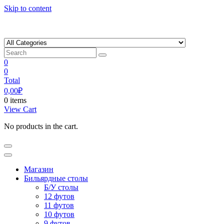
Skip to content
0
0
Total
0,00
₽
0 items
View Cart
No products in the cart.
Магазин
Бильярдные столы
Б/У столы
12 футов
11 футов
10 футов
9 футов