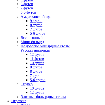
8 футов
7 футов
5-6 футов
Американский пул
9 футов
8 футов
7 футов
5-6 футов
Всепогодный
Мини бильярд
Не дорогие бильярдные столы
Русская пирамида
12 футов
11 футов
10 футов
9 футов
8 футов
7 футов
5-6 футов
Снукер
10 футов
12 футов
Элитные бильярдные столы
Игротека