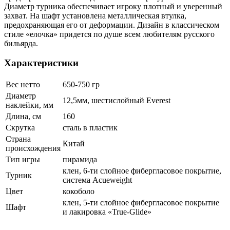
Диаметр турника обеспечивает игроку плотный и уверенный
захват. На шафт установлена металлическая втулка,
предохраняющая его от деформации. Дизайн в классическом
стиле «елочка» придется по душе всем любителям русского
бильярда.
Характеристики
Вес нетто
650-750 гр
Диаметр
12,5мм, шестислойный Everest
наклейки, мм
Длина, см
160
Скрутка
сталь в пластик
Страна
Китай
происхождения
Тип игры
пирамида
клен, 6-ти слойное фибергласовое покрытие,
Турник
система Acueweight
Цвет
кокоболо
клен, 5-ти слойное фибергласовое покрытие
Шафт
и лакировка «True-Glide»