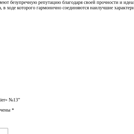
меют безупречную репутацию благодаря своей прочности и идеал
са, в ходе которого гармонично соединяются наилучшие характ
mier» №13”
ечены
*