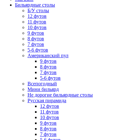
Бильярдные столы
Б/У столы
12 футов
11 футов
10 футов
9 футов
8 футов
7 футов
5-6 футов
Американский пул
9 футов
8 футов
7 футов
5-6 футов
Всепогодный
Мини бильярд
Не дорогие бильярдные столы
Русская пирамида
12 футов
11 футов
10 футов
9 футов
8 футов
7 футов
5-6 футов