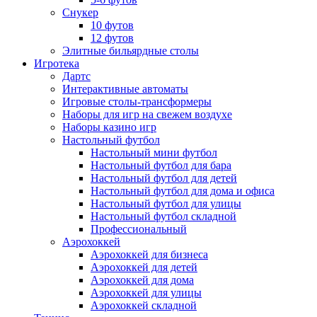
Снукер
10 футов
12 футов
Элитные бильярдные столы
Игротека
Дартс
Интерактивные автоматы
Игровые столы-трансформеры
Наборы для игр на свежем воздухе
Наборы казино игр
Настольный футбол
Настольный мини футбол
Настольный футбол для бара
Настольный футбол для детей
Настольный футбол для дома и офиса
Настольный футбол для улицы
Настольный футбол складной
Профессиональный
Аэрохоккей
Аэрохоккей для бизнеса
Аэрохоккей для детей
Аэрохоккей для дома
Аэрохоккей для улицы
Аэрохоккей складной