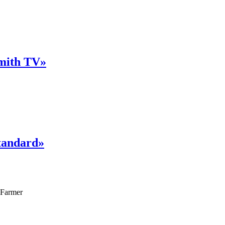
mith TV»
tandard»
Farmer