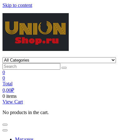
Skip to content
0
0
Total
0,00
₽
0 items
View Cart
No products in the cart.
Магазин