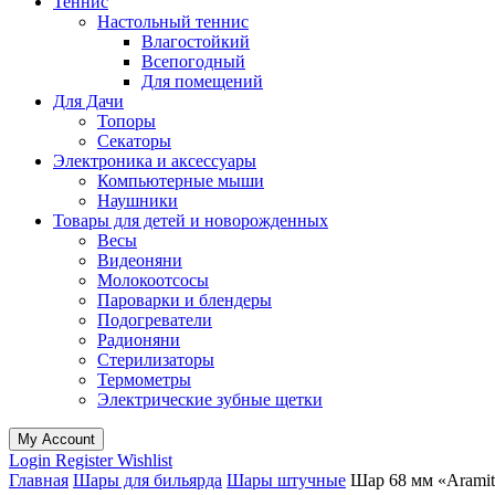
Теннис
Настольный теннис
Влагостойкий
Всепогодный
Для помещений
Для Дачи
Топоры
Секаторы
Электроника и аксессуары
Компьютерные мыши
Наушники
Товары для детей и новорожденных
Весы
Видеоняни
Молокоотсосы
Пароварки и блендеры
Подогреватели
Радионяни
Стерилизаторы
Термометры
Электрические зубные щетки
My Account
Login
Register
Wishlist
Главная
Шары для бильярда
Шары штучные
Шар 68 мм «Aramit