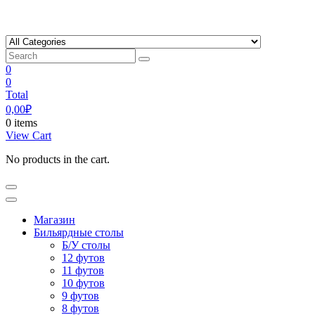
Skip
to
content
0
0
Total
0,00
₽
0 items
View Cart
No products in the cart.
Магазин
Бильярдные столы
Б/У столы
12 футов
11 футов
10 футов
9 футов
8 футов