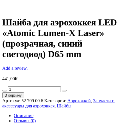
Шайба для аэрохоккея LED
«Atomic Lumen-X Laser»
(прозрачная, синий
светодиод) D65 mm
Add a review.
441,00
₽
Шайба
для
В корзину
аэрохоккея
Артикул:
52.709.00.6
Категории:
Аэрохоккей
,
Запчасти и
LED
аксессуары для аэрохоккея
,
Шайбы
«Atomic
Lumen-
Описание
X
Отзывы (0)
Laser»