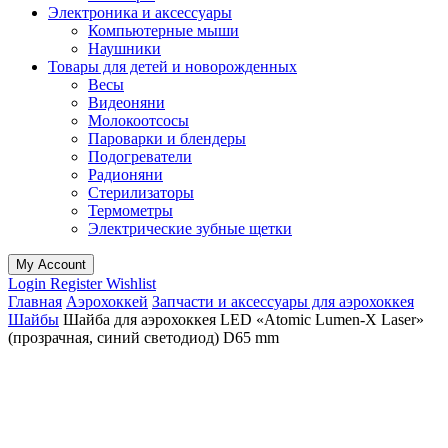
Электроника и аксессуары
Компьютерные мыши
Наушники
Товары для детей и новорожденных
Весы
Видеоняни
Молокоотсосы
Пароварки и блендеры
Подогреватели
Радионяни
Стерилизаторы
Термометры
Электрические зубные щетки
My Account
Login
Register
Wishlist
Главная
Аэрохоккей
Запчасти и аксессуары для аэрохоккея
Шайбы
Шайба для аэрохоккея LED «Atomic Lumen-X Laser»
(прозрачная, синий светодиод) D65 mm