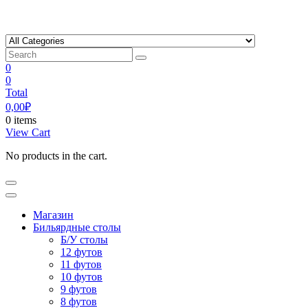
Skip
to
content
0
0
Total
0,00
₽
0 items
View Cart
No products in the cart.
Магазин
Бильярдные столы
Б/У столы
12 футов
11 футов
10 футов
9 футов
8 футов