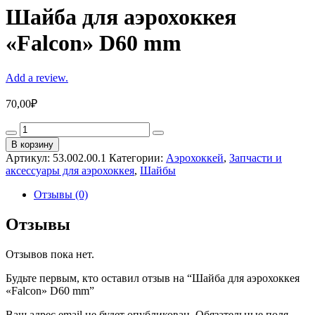
Шайба для аэрохоккея
«Falcon» D60 mm
Add a review.
70,00
₽
Шайба
для
В корзину
аэрохоккея
Артикул:
53.002.00.1
Категории:
Аэрохоккей
,
Запчасти и
«Falcon»
аксессуары для аэрохоккея
,
Шайбы
D60
mm
Отзывы (0)
quantity
Отзывы
Отзывов пока нет.
Будьте первым, кто оставил отзыв на “Шайба для аэрохоккея
«Falcon» D60 mm”
Ваш адрес email не будет опубликован.
Обязательные поля