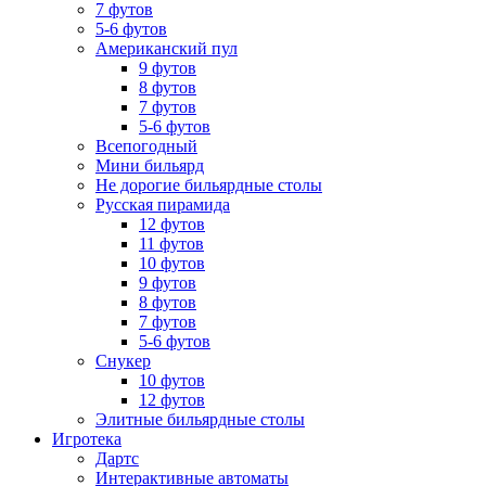
7 футов
5-6 футов
Американский пул
9 футов
8 футов
7 футов
5-6 футов
Всепогодный
Мини бильярд
Не дорогие бильярдные столы
Русская пирамида
12 футов
11 футов
10 футов
9 футов
8 футов
7 футов
5-6 футов
Снукер
10 футов
12 футов
Элитные бильярдные столы
Игротека
Дартс
Интерактивные автоматы