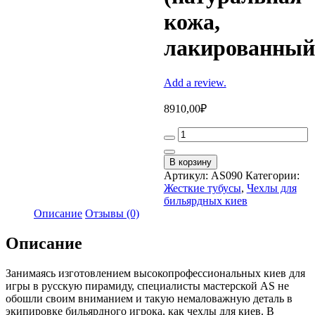
кожа,
лакированный
Add a review.
8910,00
₽
Тубус
для
кия
В корзину
«Люкс»
Артикул:
AS090
Категории:
(натуральная
Жесткие тубусы
,
Чехлы для
кожа,
бильярдных киев
лакированный)
Описание
Отзывы (0)
quantity
Описание
Занимаясь изготовлением высокопрофессиональных киев для
игры в русскую пирамиду, специалисты мастерской AS не
обошли своим вниманием и такую немаловажную деталь в
экипировке бильярдного игрока, как чехлы для киев. В