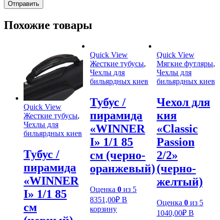
Похожие товары
Quick View
Quick View
Жесткие тубусы
,
Мягкие футляры
,
Чехлы для
Чехлы для
бильярдных киев
бильярдных киев
Тубус /
Чехол для
Quick View
пирамида
кия
Жесткие тубусы
,
Чехлы для
«WINNER
«Classic
бильярдных киев
I» 1/1 85
Passion
Тубус /
см (черно-
2/2»
пирамида
оранжевый)
(черно-
«WINNER
желтый)
Оценка
0
из 5
I» 1/1 85
8351,00
₽
В
Оценка
0
из 5
см
корзину
1040,00
₽
В