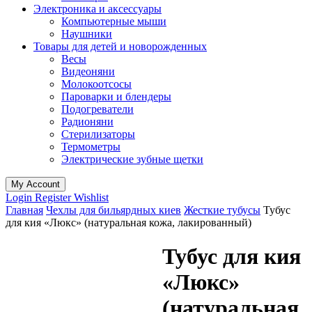
Электроника и аксессуары
Компьютерные мыши
Наушники
Товары для детей и новорожденных
Весы
Видеоняни
Молокоотсосы
Пароварки и блендеры
Подогреватели
Радионяни
Стерилизаторы
Термометры
Электрические зубные щетки
My Account
Login
Register
Wishlist
Главная
Чехлы для бильярдных киев
Жесткие тубусы
Тубус
для кия «Люкс» (натуральная кожа, лакированный)
Тубус для кия
«Люкс»
(натуральная