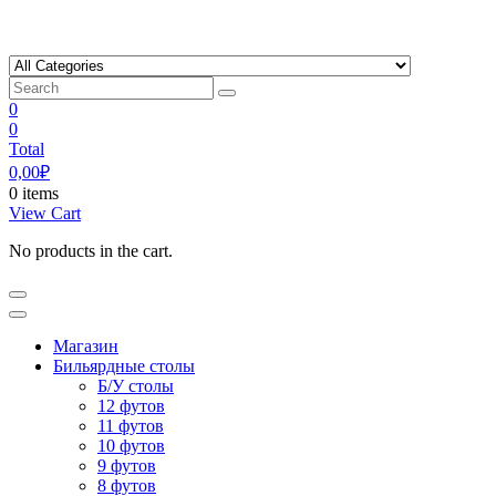
Skip
to
content
0
0
Total
0,00
₽
0 items
View Cart
No products in the cart.
Магазин
Бильярдные столы
Б/У столы
12 футов
11 футов
10 футов
9 футов
8 футов