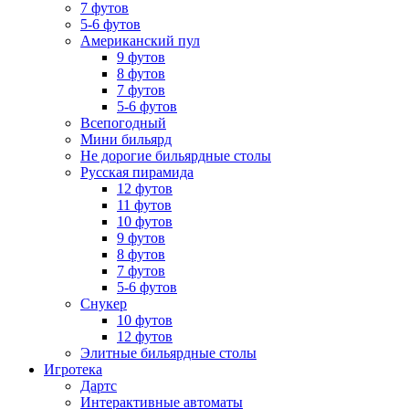
7 футов
5-6 футов
Американский пул
9 футов
8 футов
7 футов
5-6 футов
Всепогодный
Мини бильярд
Не дорогие бильярдные столы
Русская пирамида
12 футов
11 футов
10 футов
9 футов
8 футов
7 футов
5-6 футов
Снукер
10 футов
12 футов
Элитные бильярдные столы
Игротека
Дартс
Интерактивные автоматы