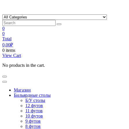
Skip
to
content
0
0
Total
0,00
₽
0 items
View Cart
No products in the cart.
Магазин
Бильярдные столы
Б/У столы
12 футов
11 футов
10 футов
9 футов
8 футов