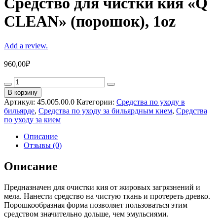
Средство для чистки кия «Q
CLEAN» (порошок), 1oz
Add a review.
960,00
₽
Средство
для
В корзину
чистки
Артикул:
45.005.00.0
Категории:
Средства по уходу в
кия
бильярде
,
Средства по уходу за бильярдным кием
,
Средства
«Q
по уходу за кием
CLEAN»
(порошок),
Описание
1oz
Отзывы (0)
quantity
Описание
Предназначен для очистки кия от жировых загрязнений и
мела. Нанести средство на чистую ткань и протереть древко.
Порошкообразная форма позволяет пользоваться этим
средством значительно дольше, чем эмульсиями.