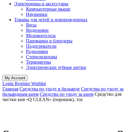
Электроника и аксессуары
Компьютерные мыши
Наушники
Товары для детей и новорожденных
Весы
Видеоняни
Молокоотсосы
Пароварки и блендеры
Подогреватели
Радионяни
Стерилизаторы
Термометры
Электрические зубные щетки
My Account
Login
Register
Wishlist
Главная
Средства по уходу в бильярде
Средства по уходу за
бильярдным кием
Средства по уходу за кием
Средство для
чистки кия «Q CLEAN» (порошок), 1oz