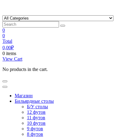
Skip
to
content
0
0
Total
0,00
₽
0 items
View Cart
No products in the cart.
Магазин
Бильярдные столы
Б/У столы
12 футов
11 футов
10 футов
9 футов
8 футов