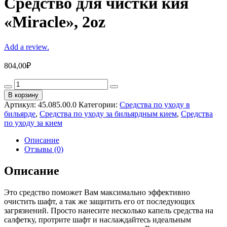
Средство для чистки кия
«Miracle», 2oz
Add a review.
804,00
₽
Средство
для
В корзину
чистки
Артикул:
45.085.00.0
Категории:
Средства по уходу в
кия
бильярде
,
Средства по уходу за бильярдным кием
,
Средства
«Miracle»,
по уходу за кием
2oz
quantity
Описание
Отзывы (0)
Описание
Это средство поможет Вам максимально эффективно
очистить шафт, а так же защитить его от последующих
загрязнений. Просто нанесите несколько капель средства на
салфетку, протрите шафт и наслаждайтесь идеальным