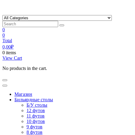
Skip
to
content
0
0
Total
0,00
₽
0 items
View Cart
No products in the cart.
Магазин
Бильярдные столы
Б/У столы
12 футов
11 футов
10 футов
9 футов
8 футов