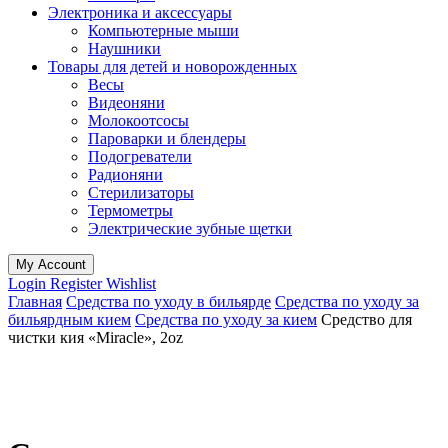
Электроника и аксессуары
Компьютерные мыши
Наушники
Товары для детей и новорожденных
Весы
Видеоняни
Молокоотсосы
Пароварки и блендеры
Подогреватели
Радионяни
Стерилизаторы
Термометры
Электрические зубные щетки
My Account
Login
Register
Wishlist
Главная
Средства по уходу в бильярде
Средства по уходу за
бильярдным кием
Средства по уходу за кием
Средство для
чистки кия «Miracle», 2oz