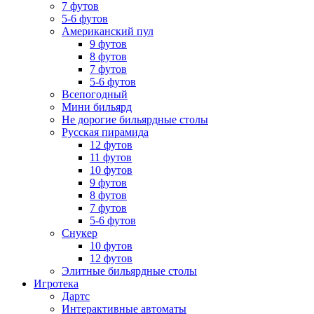
7 футов
5-6 футов
Американский пул
9 футов
8 футов
7 футов
5-6 футов
Всепогодный
Мини бильярд
Не дорогие бильярдные столы
Русская пирамида
12 футов
11 футов
10 футов
9 футов
8 футов
7 футов
5-6 футов
Снукер
10 футов
12 футов
Элитные бильярдные столы
Игротека
Дартс
Интерактивные автоматы