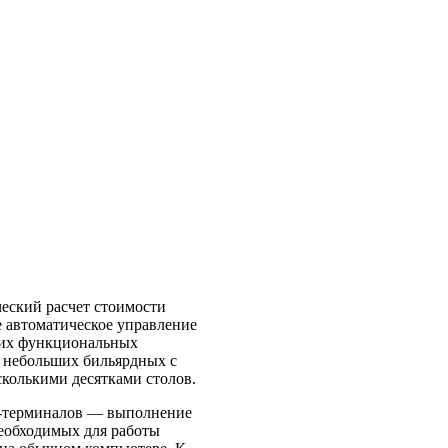
ческий расчет стоимости
е автоматическое управление
ьших функциональных
в небольших бильярдных с
сколькими десятками столов.
OS-терминалов — выполнение
еобходимых для работы