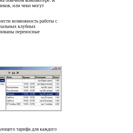
 на обычном компьютере. К
еков, или чеки могут
нести возможность работы с
ональных клубных
ьзованы переносные
вующего тарифа для каждого