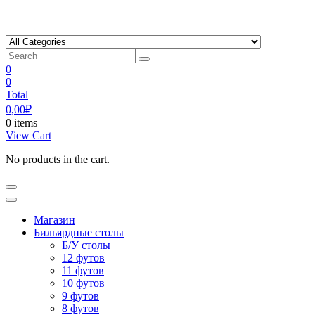
Skip
to
content
0
0
Total
0,00
₽
0 items
View Cart
No products in the cart.
Магазин
Бильярдные столы
Б/У столы
12 футов
11 футов
10 футов
9 футов
8 футов