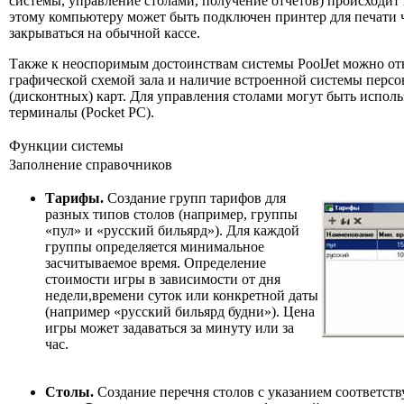
системы, управление столами, получение отчетов) происходит
этому компьютеру может быть подключен принтер для печати ч
закрываться на обычной кассе.
Также к неоспоримым достоинствам системы PoolJet можно от
графической схемой зала и наличие встроенной системы перс
(дисконтных) карт. Для управления столами могут быть испол
терминалы (Pocket PC).
Функции системы
Заполнение справочников
Тарифы.
Создание групп тарифов для
разных типов столов (например, группы
«пул» и «русский бильярд»). Для каждой
группы определяется минимальное
засчитываемое время. Определение
стоимости игры в зависимости от дня
недели,времени суток или конкретной даты
(например «русский бильярд будни»). Цена
игры может задаваться за минуту или за
час.
Столы.
Создание перечня столов с указанием соответст