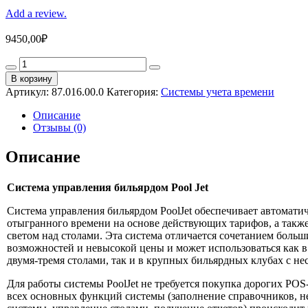
Add a review.
9450,00
₽
Система
учета
В корзину
времени
Артикул:
87.016.00.0
Категория:
Системы учета времени
"PoolJet
16"
Описание
(ПО
Отзывы (0)
управления
столами)
Описание
quantity
Система управления бильярдом Pool Jet
Система управления бильярдом PoolJet обеспечивает автомати
отыгранного времени на основе действующих тарифов, а такж
светом над столами. Эта система отличается сочетанием бол
возможностей и невысокой цены и может использоваться как 
двумя-тремя столами, так и в крупных бильярдных клубах с не
Для работы системы PoolJet не требуется покупка дорогих P
всех основных функций системы (заполнение справочников, н