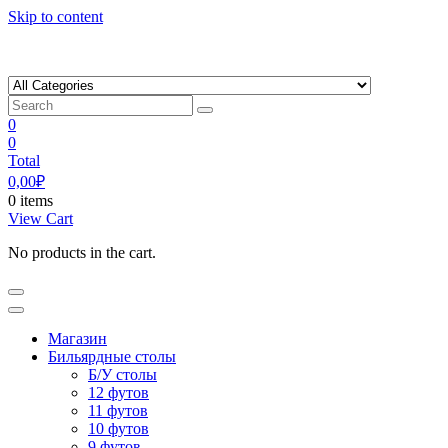
Skip to content
0
0
Total
0,00
₽
0 items
View Cart
No products in the cart.
Магазин
Бильярдные столы
Б/У столы
12 футов
11 футов
10 футов
9 футов