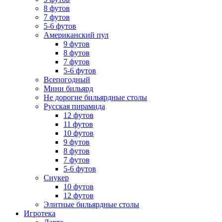
8 футов
7 футов
5-6 футов
Американский пул
9 футов
8 футов
7 футов
5-6 футов
Всепогодный
Мини бильярд
Не дорогие бильярдные столы
Русская пирамида
12 футов
11 футов
10 футов
9 футов
8 футов
7 футов
5-6 футов
Снукер
10 футов
12 футов
Элитные бильярдные столы
Игротека