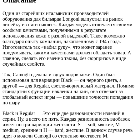
ламинированная
Longoni
Один из старейших итальянских производителей
Fuji
оборудования для бильярда Longoni выпустил на рынок
Camogli
линейку из пяти наклеек. Каждая модель отличается своими
14
особыми качествами, полученными в результате
мм,
использования кожи с разной выделкой. Такое возможно
M
благодаря опыту компании, накопленному с 1945 года.
quantity
Изготовитель так «набил руку», что может заранее
продумывать, какими качествами должен обладать товар. А
главное, сделать его именно таким, без сюрпризов в виде
случайных свойств.
Так, Camogli сделана из двух видов кожи. Один был
использован для вариации Black — он черного цвета, а
другой — для Regular, светло-коричневый материал. Помимо
стандартных функций наклейки на кий, она отвечает за
глобальный аспект игры — повышение точности попадания
по шару.
Black и Regular — Это еще две разновидности изделий в
серии. Ну, а всего их пять. Каждая разновидность вдобавок
имеет по три вариации жесткости: S — soft, мягкие, M —
medium, средние и H — hard, жесткие. В данном случае речь
идет о модели Camogli со степенью жесткости M.