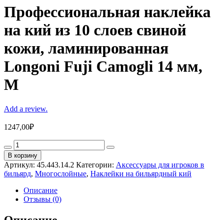
Профессиональная наклейка
на кий из 10 слоев свиной
кожи, ламинированная
Longoni Fuji Camogli 14 мм,
M
Add a review.
1247,00
₽
Профессиональная
наклейка
В корзину
на
Артикул:
45.443.14.2
Категории:
Аксессуары для игроков в
кий
бильярд
,
Многослойные
,
Наклейки на бильярдный кий
из
10
Описание
слоев
Отзывы (0)
свиной
кожи,
Описание