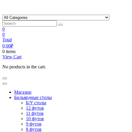
Skip
to
content
0
0
Total
0,00
₽
0 items
View Cart
No products in the cart.
Магазин
Бильярдные столы
Б/У столы
12 футов
11 футов
10 футов
9 футов
8 футов