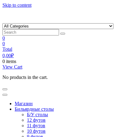
Skip to content
0
0
Total
0,00
₽
0 items
View Cart
No products in the cart.
Магазин
Бильярдные столы
Б/У столы
12 футов
11 футов
10 футов
9 футов