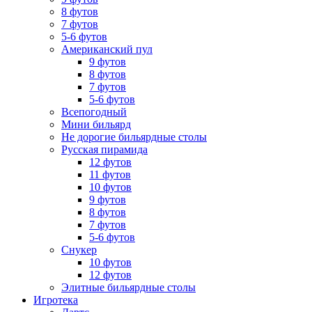
8 футов
7 футов
5-6 футов
Американский пул
9 футов
8 футов
7 футов
5-6 футов
Всепогодный
Мини бильярд
Не дорогие бильярдные столы
Русская пирамида
12 футов
11 футов
10 футов
9 футов
8 футов
7 футов
5-6 футов
Снукер
10 футов
12 футов
Элитные бильярдные столы
Игротека