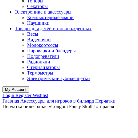
Топоры
Секаторы
Электроника и аксессуары
Компьютерные мыши
Наушники
Товары для детей и новорожденных
Весы
Видеоняни
Молокоотсосы
Пароварки и блендеры
Подогреватели
Радионяни
Стерилизаторы
Термометры
Электрические зубные щетки
My Account
Login
Register
Wishlist
Главная
Аксессуары для игроков в бильярд
Перчатки
Перчатка бильярдная «Longoni Fancy Skull 1» правая