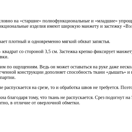
словно на «старшие» полнофункциональные и «младшие» упроще
нкциональные изделия имеют широкую манжету и застежку «Вэлк
вает плотный и одновременно мягкий обхват запястья.
квадрат со стороной 3,5 см. Застежка крепко фиксирует манжету
вки.
им по ощущениям. Ведь он может оставаться на руке даже несколь
егченной конструкции дополняет способность ткани «дышать» и к
 партии.
не распускается на срезе, то и обработка швов не требуется. Поэ
жна благодаря тому, что ткань не распускается. Срез подогнут н
атно, в отличие от оверлочной обметки.