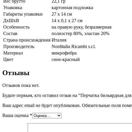
Вес брутто
22,1 гр
Упаковка
картонная подложка
Габариты упаковки
27 х 14 см
ДхШхВ
14 x 0,1 x 27 см
Особенность
на правую руку, безразмерная
Состав
полиэстер 80%, эластан 20%
Страна происхождения
Италия
Производитель
Norditalia Ricambi s.r.l.
Материал
микрофибра
Цвет
сине-красный
Отзывы
Отзывов пока нет.
Будьте первым, кто оставил отзыв на “Перчатка бильярдная для
Ваш адрес email не будет опубликован.
Обязательные поля пом
Ваша оценка
*