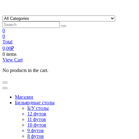
Skip
to
content
0
0
Total
0,00
₽
0 items
View Cart
No products in the cart.
Магазин
Бильярдные столы
Б/У столы
12 футов
11 футов
10 футов
9 футов
8 футов