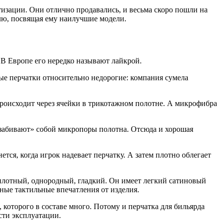
тизации. Они отлично продавались, и весьма скоро пошли на
елю, посвящая ему наилучшие модели.
 В Европе его нередко называют лайкрой.
ные перчатки относительно недорогие: компания сумела
происходит через ячейки в трикотажном полотне. А микрофибра
 «забивают» собой микропоры полотна. Отсюда и хорошая
тся, когда игрок надевает перчатку. А затем плотно облегает
 плотный, однородный, гладкий. Он имеет легкий сатиновый
вные тактильные впечатления от изделия.
, которого в составе много. Потому и перчатка для бильярда
сти эксплуатации.