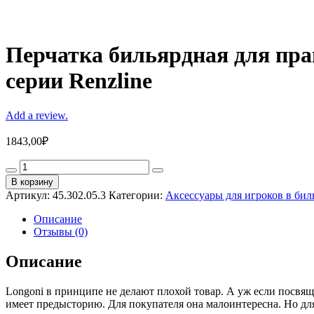
Перчатка бильярдная для прав
серии Renzline
Add a review.
1843,00
₽
Перчатка
бильярдная
В корзину
для
Артикул:
45.302.05.3
Категории:
Аксессуары для игроков в бил
правой
руки,
Описание
синяя
Отзывы (0)
с
рисунком,
Описание
коллекция
Renzo
Longoni в принципе не делают плохой товар. А уж если посвяща
Longoni
имеет предысторию. Для покупателя она малоинтересна. Но для
из