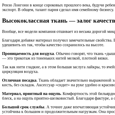
серии
Рензо Лонгони в конце сороковых прошлого века, будучи ребен
Renzline
экспорт. В общем, талант парня сделал имя семейному бизнесу.
quantity
Высококлассная ткань — залог качеств
Вообще, все модели компания отшивает из весьма дорогой мик
Благодаря добавке материал получил замечательные свойства. 
удешевить их так, чтобы качество сохранилось на высоте.
Проницаемость для воздуха
. Обычно говорят, что ткань «ды
— это трикотаж из тоненьких нитей мелкой, плотной вязки.
Так как нити гладкие, а в этом большая заслуга лайкры, то я
циркуляция воздуха.
Отличная посадка
. Ткань обладает значительно выраженной эл
кисть, без складок. Аксессуар «сидит» на руке удобно и красиво
Материал, приятный на ощупь
. Комфортность этой бильярдн
блеск, а на ощупь приятно-шелковистый. Благодаря фактуре, а
Большой срок службы
. А точнее даже впечатляющая устойчиво
устойчива к большим и продолжительным нагрузкам. Она просл