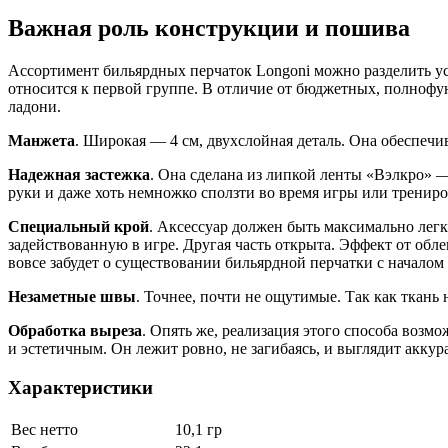
Важная роль конструкции и пошива
Ассортимент бильярдных перчаток Longoni можно разделить у
относится к первой группе. В отличие от бюджетных, полнофу
ладони.
Манжета
. Широкая — 4 см, двухслойная деталь. Она обеспечи
Надежная застежка
. Она сделана из липкой ленты «Вэлкро» — 
руки и даже хоть немножко сползти во время игры или трениро
Специальный крой
. Аксессуар должен быть максимально легк
задействованную в игре. Другая часть открыта. Эффект от обл
вовсе забудет о существовании бильярдной перчатки с началом
Незаметные швы
. Точнее, почти не ощутимые. Так как ткань 
Обработка выреза
. Опять же, реализация этого способа возмо
и эстетичным. Он лежит ровно, не загибаясь, и выглядит аккур
Характеристики
Вес нетто
10,1 гр