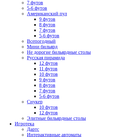
7 футов
5-6 футов
Американский пул
9 футов
8 футов
7 футов
5-6 футов
Всепогодный
Мини бильярд
Не дорогие бильярдные столы
Русская пирамида
12 футов
11 футов
10 футов
9 футов
8 футов
7 футов
5-6 футов
Снукер
10 футов
12 футов
Элитные бильярдные столы
Игротека
Дартс
Интерактивные автоматы