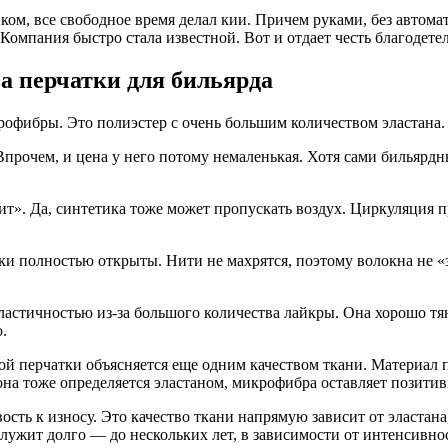
ком, все свободное время делал кии. Причем руками, без автома
 Компания быстро стала известной. Вот и отдает честь благодет
а перчатки для бильярда
рофибры. Это полиэстер с очень большим количеством эластана.
Впрочем, и цена у него потому немаленькая. Хотя сами бильярд
шит». Да, синтетика тоже может пропускать воздух. Циркуляция 
чейки полностью открыты. Нити не махрятся, поэтому волокна не
астичностью из-за большого количества лайкры. Она хорошо тяне
.
ой перчатки объясняется еще одним качеством ткани. Материал
 она тоже определяется эластаном, микрофибра оставляет позити
сть к износу. Это качество ткани напрямую зависит от эластана
ужит долго — до нескольких лет, в зависимости от интенсивно