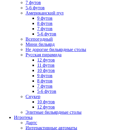
7 футов
5-6 футов
Американский пул
9 футов
8 футов
7 футов
5-6 футов
Всепогодный
Мини бильярд
Не дорогие бильярдные столы
Русская пирамида
12 футов
11 футов
10 футов
9 футов
8 футов
7 футов
5-6 футов
Снукер
10 футов
12 футов
Элитные бильярдные столы
Игротека
Дартс
Интерактивные автоматы