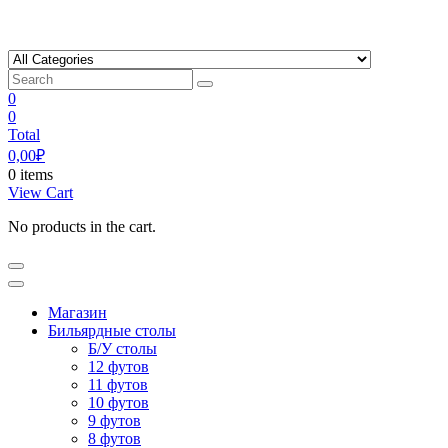
Skip
to
content
0
0
Total
0,00
₽
0 items
View Cart
No products in the cart.
Магазин
Бильярдные столы
Б/У столы
12 футов
11 футов
10 футов
9 футов
8 футов