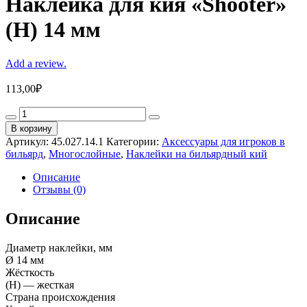
Наклейка для кия «Shooter»
(H) 14 мм
Add a review.
113,00
₽
Наклейка
для
В корзину
кия
Артикул:
45.027.14.1
Категории:
Аксессуары для игроков в
«Shooter»
бильярд
,
Многослойные
,
Наклейки на бильярдный кий
(H)
14
Описание
мм
Отзывы (0)
quantity
Описание
Диаметр наклейки, мм
Ø 14 мм
Жёсткость
(H) — жесткая
Страна происхождения