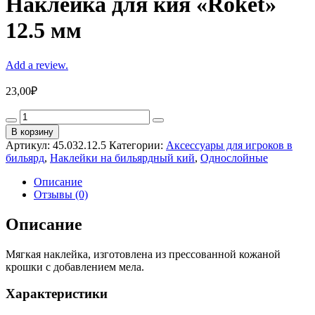
Наклейка для кия «Roket»
12.5 мм
Add a review.
23,00
₽
Наклейка
для
В корзину
кия
Артикул:
45.032.12.5
Категории:
Аксессуары для игроков в
«Roket»
бильярд
,
Наклейки на бильярдный кий
,
Однослойные
12.5
мм
Описание
quantity
Отзывы (0)
Описание
Мягкая наклейка, изготовлена из прессованной кожаной
крошки с добавлением мела.
Характеристики