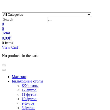
Skip
to
content
0
0
Total
0,00
₽
0 items
View Cart
No products in the cart.
Магазин
Бильярдные столы
Б/У столы
12 футов
11 футов
10 футов
9 футов
8 футов