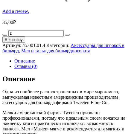
Add a review.
35,00
₽
Мел
«Master»
В корзину
(1
Артикул:
45.001.01.4
Категории:
Аксессуары для игроков в
шт)
бильярд
,
Мел и тальк для бильярдного кия
синий
quantity
Описание
Отзывы (0)
Описание
Одна из наиболее распространенных в мире марок мела,
выпускаемая известным американским производителем
аксессуаров для бильярда фирмой Tweeten Fibre Co.
Мелки американской фирмы Tweeten признаны
профессионалами, потому что идеальным слоем ложатся на
наклейку кия и практически исключают возможность
«кикса». Мел «Master» мягче и рекомендуется для мягких и