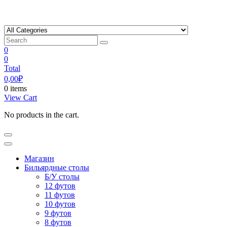
Skip
to
content
0
0
Total
0,00
₽
0 items
View Cart
No products in the cart.
Магазин
Бильярдные столы
Б/У столы
12 футов
11 футов
10 футов
9 футов
8 футов