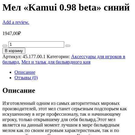
Мел «Kamui 0.98 beta» синий
Add a review.
1947,00
₽
Мел
«Kamui
В корзину
0.98
Артикул:
45.177.00.1
Категории:
Аксессуары для игроков в
beta»
бильярд
,
Мел и тальк для бильярдного кия
синий
quantity
Описание
Отзывы (0)
Описание
Изготовленный одним из самых авторитетных мировых
производителей, этот мел станет серьезным подспорьем как
искушенному в игре профессионалу, так и начинающему
игроку, только открывшему для себя бильярд.Этот мел
является на данный момент лучшим в мире бильярдным
мелом как по своим игровым характеристикам, так и по