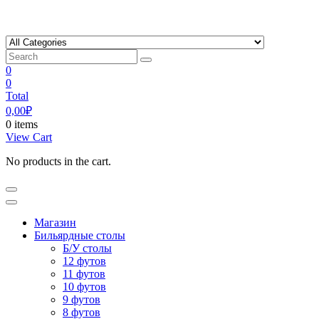
Skip
to
content
0
0
Total
0,00
₽
0 items
View Cart
No products in the cart.
Магазин
Бильярдные столы
Б/У столы
12 футов
11 футов
10 футов
9 футов
8 футов