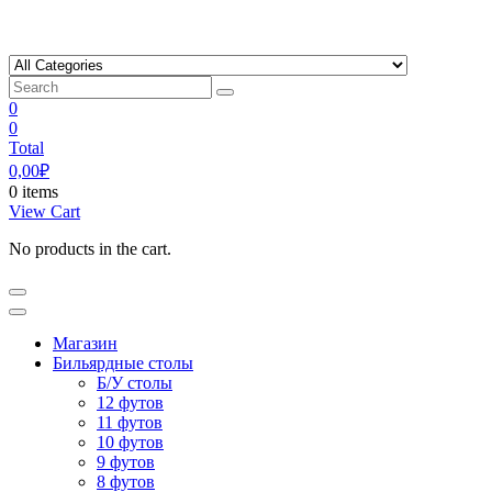
Skip
to
content
0
0
Total
0,00
₽
0 items
View Cart
No products in the cart.
Магазин
Бильярдные столы
Б/У столы
12 футов
11 футов
10 футов
9 футов
8 футов