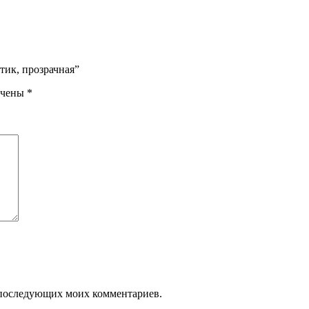
тик, прозрачная”
ечены
*
ля последующих моих комментариев.