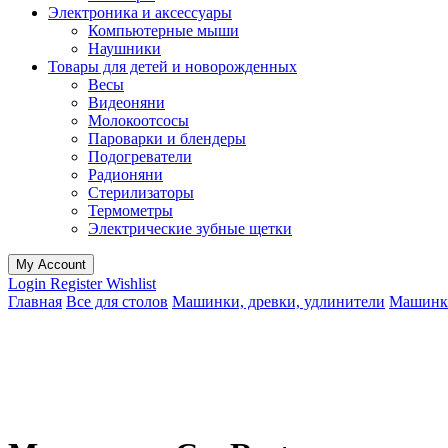
Электроника и аксессуары
Компьютерные мыши
Наушники
Товары для детей и новорожденных
Весы
Видеоняни
Молокоотсосы
Пароварки и блендеры
Подогреватели
Радионяни
Стерилизаторы
Термометры
Электрические зубные щетки
My Account
Login
Register
Wishlist
Главная
Все для столов
Машинки, древки, удлинители
Машинк