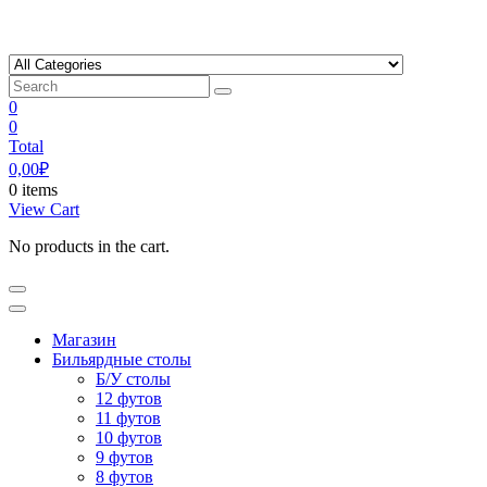
Skip
to
content
0
0
Total
0,00
₽
0 items
View Cart
No products in the cart.
Магазин
Бильярдные столы
Б/У столы
12 футов
11 футов
10 футов
9 футов
8 футов