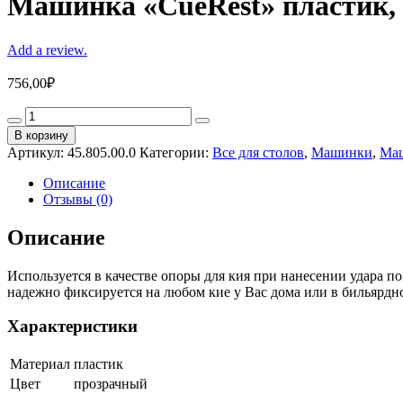
Машинка «CueRest» пластик,
Add a review.
756,00
₽
Машинка
«CueRest»
В корзину
пластик,
Артикул:
45.805.00.0
Категории:
Все для столов
,
Машинки
,
Маш
прозрачная
quantity
Описание
Отзывы (0)
Описание
Используется в качестве опоры для кия при нанесении удара п
надежно фиксируется на любом кие у Вас дома или в бильярдно
Характеристики
Материал
пластик
Цвет
прозрачный