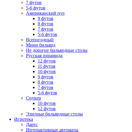
7 футов
5-6 футов
Американский пул
9 футов
8 футов
7 футов
5-6 футов
Всепогодный
Мини бильярд
Не дорогие бильярдные столы
Русская пирамида
12 футов
11 футов
10 футов
9 футов
8 футов
7 футов
5-6 футов
Снукер
10 футов
12 футов
Элитные бильярдные столы
Игротека
Дартс
Интерактивные автоматы