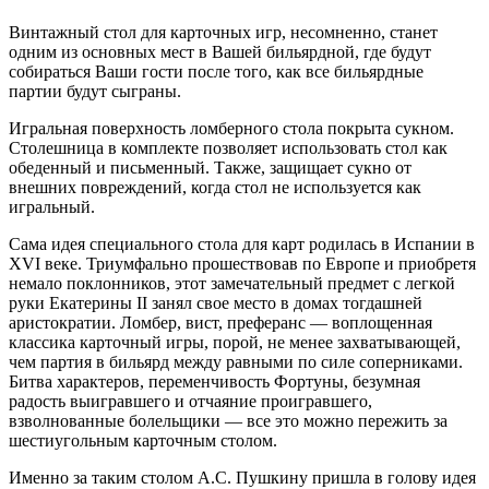
Винтажный стол для карточных игр, несомненно, станет
одним из основных мест в Вашей бильярдной, где будут
собираться Ваши гости после того, как все бильярдные
партии будут сыграны.
Игральная поверхность ломберного стола покрыта сукном.
Столешница в комплекте позволяет использовать стол как
обеденный и письменный. Также, защищает сукно от
внешних повреждений, когда стол не используется как
игральный.
Сама идея специального стола для карт родилась в Испании в
XVI веке. Триумфально прошествовав по Европе и приобретя
немало поклонников, этот замечательный предмет с легкой
руки Екатерины II занял свое место в домах тогдашней
аристократии. Ломбер, вист, преферанс — воплощенная
классика карточный игры, порой, не менее захватывающей,
чем партия в бильярд между равными по силе соперниками.
Битва характеров, переменчивость Фортуны, безумная
радость выигравшего и отчаяние проигравшего,
взволнованные болельщики — все это можно пережить за
шестиугольным карточным столом.
Именно за таким столом А.С. Пушкину пришла в голову идея