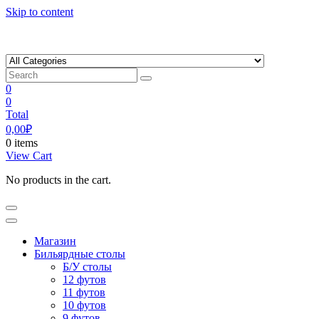
Skip to content
0
0
Total
0,00
₽
0 items
View Cart
No products in the cart.
Магазин
Бильярдные столы
Б/У столы
12 футов
11 футов
10 футов
9 футов