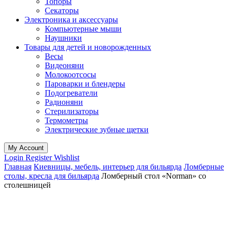
Топоры
Секаторы
Электроника и аксессуары
Компьютерные мыши
Наушники
Товары для детей и новорожденных
Весы
Видеоняни
Молокоотсосы
Пароварки и блендеры
Подогреватели
Радионяни
Стерилизаторы
Термометры
Электрические зубные щетки
My Account
Login
Register
Wishlist
Главная
Киевницы, мебель, интерьер для бильярда
Ломберные
столы, кресла для бильярда
Ломберный стол «Norman» со
столешницей