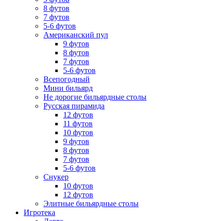
8 футов
7 футов
5-6 футов
Американский пул
9 футов
8 футов
7 футов
5-6 футов
Всепогодный
Мини бильярд
Не дорогие бильярдные столы
Русская пирамида
12 футов
11 футов
10 футов
9 футов
8 футов
7 футов
5-6 футов
Снукер
10 футов
12 футов
Элитные бильярдные столы
Игротека