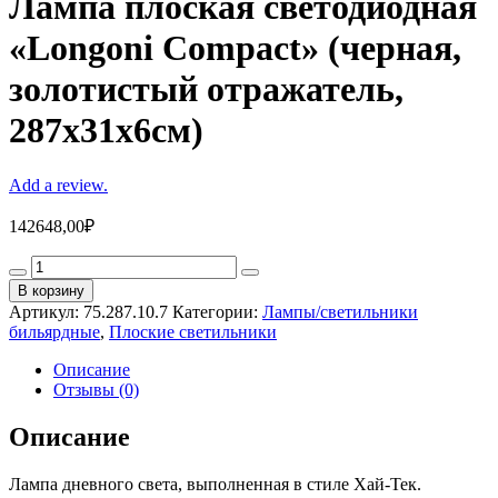
Лампа плоская светодиодная
«Longoni Compact» (черная,
золотистый отражатель,
287х31х6см)
Add a review.
142648,00
₽
Лампа
плоская
В корзину
светодиодная
Артикул:
75.287.10.7
Категории:
Лампы/светильники
«Longoni
бильярдные
,
Плоские светильники
Compact»
(черная,
Описание
золотистый
Отзывы (0)
отражатель,
287х31х6см)
Описание
quantity
Лампа дневного света, выполненная в стиле Хай-Тек.