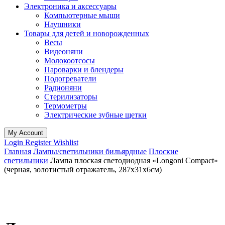
Электроника и аксессуары
Компьютерные мыши
Наушники
Товары для детей и новорожденных
Весы
Видеоняни
Молокоотсосы
Пароварки и блендеры
Подогреватели
Радионяни
Стерилизаторы
Термометры
Электрические зубные щетки
My Account
Login
Register
Wishlist
Главная
Лампы/светильники бильярдные
Плоские
светильники
Лампа плоская светодиодная «Longoni Compact»
(черная, золотистый отражатель, 287х31х6см)