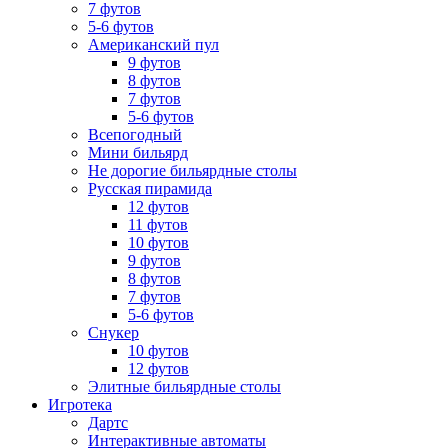
7 футов
5-6 футов
Американский пул
9 футов
8 футов
7 футов
5-6 футов
Всепогодный
Мини бильярд
Не дорогие бильярдные столы
Русская пирамида
12 футов
11 футов
10 футов
9 футов
8 футов
7 футов
5-6 футов
Снукер
10 футов
12 футов
Элитные бильярдные столы
Игротека
Дартс
Интерактивные автоматы