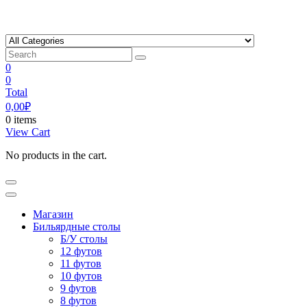
Skip
to
content
0
0
Total
0,00
₽
0 items
View Cart
No products in the cart.
Магазин
Бильярдные столы
Б/У столы
12 футов
11 футов
10 футов
9 футов
8 футов