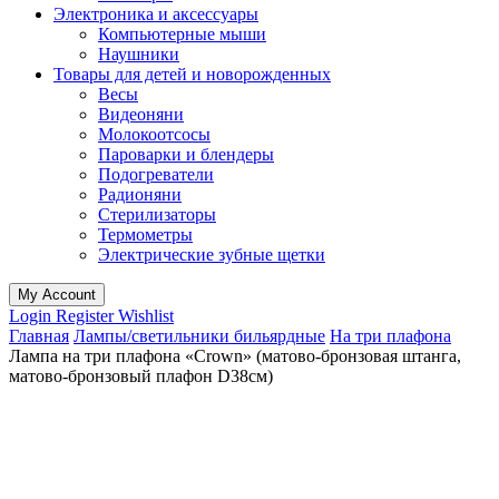
Электроника и аксессуары
Компьютерные мыши
Наушники
Товары для детей и новорожденных
Весы
Видеоняни
Молокоотсосы
Пароварки и блендеры
Подогреватели
Радионяни
Стерилизаторы
Термометры
Электрические зубные щетки
My Account
Login
Register
Wishlist
Главная
Лампы/светильники бильярдные
На три плафона
Лампа на три плафона «Crown» (матово-бронзовая штанга,
матово-бронзовый плафон D38см)