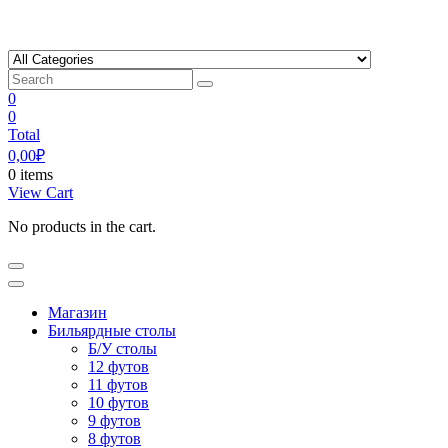
Skip
to
content
0
0
Total
0,00
₽
0 items
View Cart
No products in the cart.
Магазин
Бильярдные столы
Б/У столы
12 футов
11 футов
10 футов
9 футов
8 футов