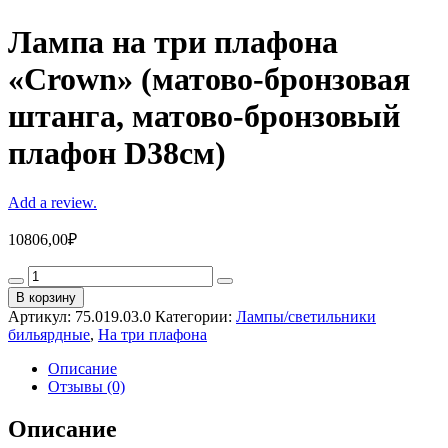
Лампа на три плафона
«Crown» (матово-бронзовая
штанга, матово-бронзовый
плафон D38см)
Add a review.
10806,00
₽
Лампа
на
В корзину
три
Артикул:
75.019.03.0
Категории:
Лампы/светильники
плафона
бильярдные
,
На три плафона
«Crown»
(матово-
Описание
бронзовая
Отзывы (0)
штанга,
матово-
Описание
бронзовый