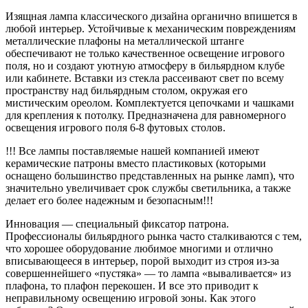
плафон
Изящная лампа классического дизайна органично впишется в
D38см)
любой интерьер. Устойчивые к механическим повреждениям
quantity
металлические плафоны на металлической штанге
обеспечивают не только качественное освещение игрового
поля, но и создают уютную атмосферу в бильярдном клубе
или кабинете. Вставки из стекла рассеивают свет по всему
пространству над бильярдным столом, окружая его
мистическим ореолом. Комплектуется цепочками и чашками
для крепления к потолку. Предназначена для равномерного
освещения игрового поля 6-8 футовых столов.
!!! Все лампы поставляемые нашей компанией имеют
керамические патроны вместо пластиковых (которыми
оснащено большинство представленных на рынке ламп), что
значительно увеличивает срок службы светильника, а также
делает его более надежным и безопасным!!!
Инновация — специальный фиксатор патрона.
Профессионалы бильярдного рынка часто сталкиваются с тем,
что хорошее оборудование любимое многими и отлично
вписывающееся в интерьер, порой выходит из строя из-за
совершеннейшего «пустяка» — то лампа «вываливается» из
плафона, то плафон перекошен. И все это приводит к
неправильному освещению игровой зоны. Как этого