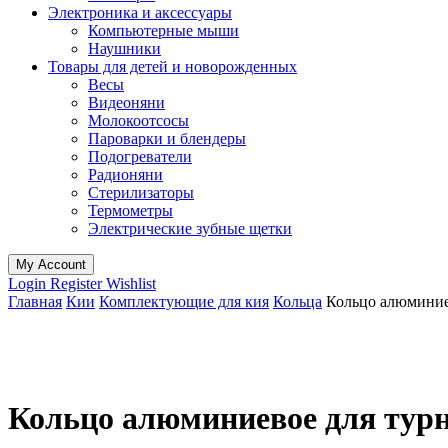
Электроника и аксессуары
Компьютерные мыши
Наушники
Товары для детей и новорожденных
Весы
Видеоняни
Молокоотсосы
Пароварки и блендеры
Подогреватели
Радионяни
Стерилизаторы
Термометры
Электрические зубные щетки
My Account
Login
Register
Wishlist
Главная
Кии
Комплектующие для кия
Кольца
Кольцо алюминиев
Кольцо алюминиевое для турня