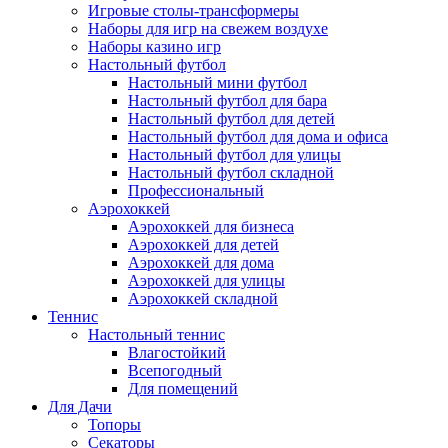
Игровые столы-трансформеры
Наборы для игр на свежем воздухе
Наборы казино игр
Настольный футбол
Настольный мини футбол
Настольный футбол для бара
Настольный футбол для детей
Настольный футбол для дома и офиса
Настольный футбол для улицы
Настольный футбол складной
Профессиональный
Аэрохоккей
Аэрохоккей для бизнеса
Аэрохоккей для детей
Аэрохоккей для дома
Аэрохоккей для улицы
Аэрохоккей складной
Теннис
Настольный теннис
Влагостойкий
Всепогодный
Для помещений
Для Дачи
Топоры
Секаторы