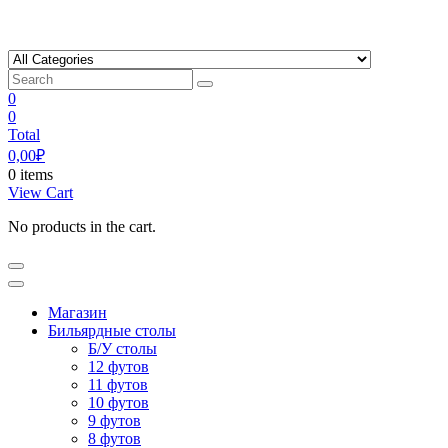
Skip
to
content
0
0
Total
0,00
₽
0 items
View Cart
No products in the cart.
Магазин
Бильярдные столы
Б/У столы
12 футов
11 футов
10 футов
9 футов
8 футов