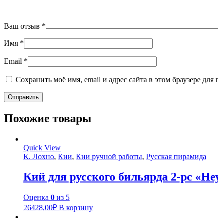
Ваш отзыв
*
Имя
*
Email
*
Сохранить моё имя, email и адрес сайта в этом браузере д
Похожие товары
Quick View
К. Лохно
,
Кии
,
Кии ручной работы
,
Русская пирамида
Кий для русского бильярда 2-pc «Не
Оценка
0
из 5
26428,00
₽
В корзину