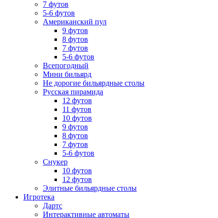
7 футов
5-6 футов
Американский пул
9 футов
8 футов
7 футов
5-6 футов
Всепогодный
Мини бильярд
Не дорогие бильярдные столы
Русская пирамида
12 футов
11 футов
10 футов
9 футов
8 футов
7 футов
5-6 футов
Снукер
10 футов
12 футов
Элитные бильярдные столы
Игротека
Дартс
Интерактивные автоматы