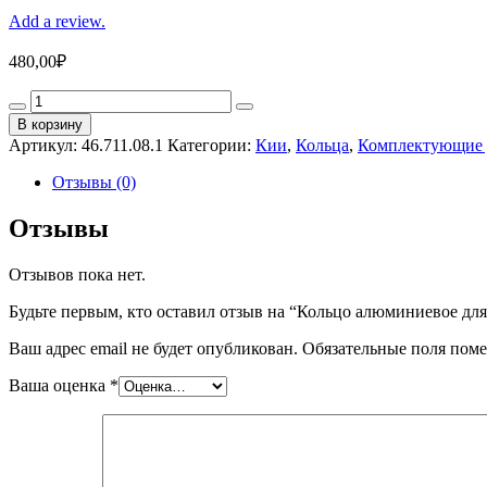
Add a review.
480,00
₽
Кольцо
алюминиевое
В корзину
для
Артикул:
46.711.08.1
Категории:
Кии
,
Кольца
,
Комплектующие 
турняка
упаковка
Отзывы (0)
10
шт.
Отзывы
(0.8мм,
н/
Отзывов пока нет.
д
35мм,
Будьте первым, кто оставил отзыв на “Кольцо алюминиевое для 
в/
д
Ваш адрес email не будет опубликован.
Обязательные поля пом
19мм)
quantity
Ваша оценка
*