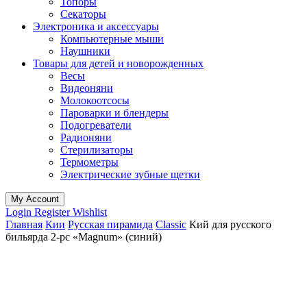
Топоры
Секаторы
Электроника и аксессуары
Компьютерные мыши
Наушники
Товары для детей и новорожденных
Весы
Видеоняни
Молокоотсосы
Пароварки и блендеры
Подогреватели
Радионяни
Стерилизаторы
Термометры
Электрические зубные щетки
My Account
Login
Register
Wishlist
Главная
Кии
Русская пирамида
Classic
Кий для русского
бильярда 2-pc «Magnum» (синий)