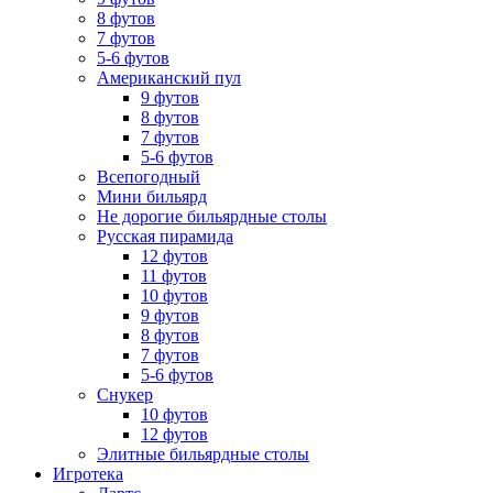
8 футов
7 футов
5-6 футов
Американский пул
9 футов
8 футов
7 футов
5-6 футов
Всепогодный
Мини бильярд
Не дорогие бильярдные столы
Русская пирамида
12 футов
11 футов
10 футов
9 футов
8 футов
7 футов
5-6 футов
Снукер
10 футов
12 футов
Элитные бильярдные столы
Игротека