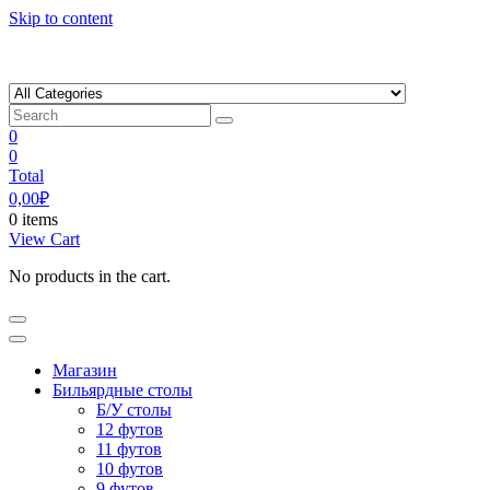
Skip to content
0
0
Total
0,00
₽
0 items
View Cart
No products in the cart.
Магазин
Бильярдные столы
Б/У столы
12 футов
11 футов
10 футов
9 футов