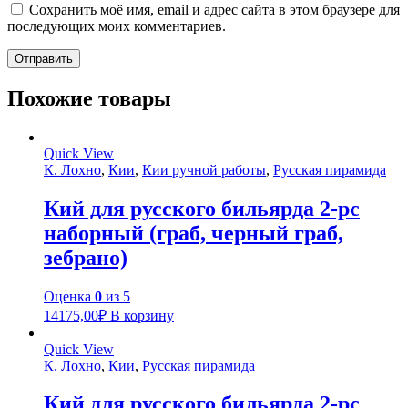
Сохранить моё имя, email и адрес сайта в этом браузере для
последующих моих комментариев.
Похожие товары
Quick View
К. Лохно
,
Кии
,
Кии ручной работы
,
Русская пирамида
Кий для русского бильярда 2-pc
наборный (граб, черный граб,
зебрано)
Оценка
0
из 5
14175,00
₽
В корзину
Quick View
К. Лохно
,
Кии
,
Русская пирамида
Кий для русского бильярда 2-pc