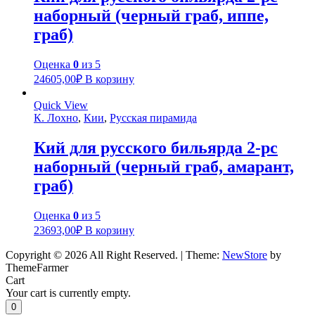
наборный (черный граб, иппе,
граб)
Оценка
0
из 5
24605,00
₽
В корзину
Quick View
К. Лохно
,
Кии
,
Русская пирамида
Кий для русского бильярда 2-pc
наборный (черный граб, амарант,
граб)
Оценка
0
из 5
23693,00
₽
В корзину
Copyright © 2026 All Right Reserved.
|
Theme:
NewStore
by
ThemeFarmer
Cart
Your cart is currently empty.
0