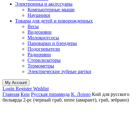
Электроника и аксессуары
Компьютерные мыши
Наушники
Товары для детей и новорожденных
Весы
Видеоняни
Молокоотсосы
Пароварки и блендеры
Подогреватели
Радионяни
Стерилизаторы
Термометры
Электрические зубные щетки
My Account
Login
Register
Wishlist
Главная
Кии
Русская пирамида
К. Лохно
Кий для русского
бильярда 2-pc (черный граб, иппе (амарант), граб, зебрано)