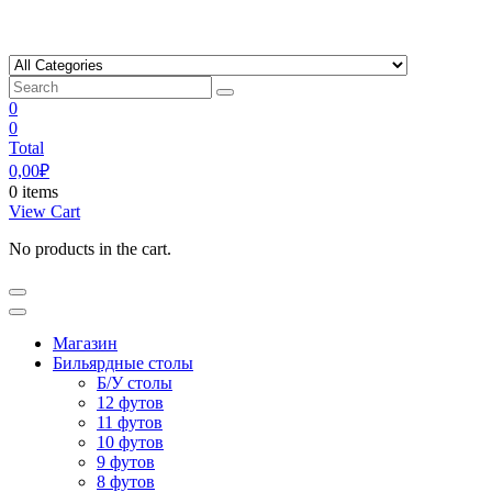
Skip
to
content
0
0
Total
0,00
₽
0 items
View Cart
No products in the cart.
Магазин
Бильярдные столы
Б/У столы
12 футов
11 футов
10 футов
9 футов
8 футов