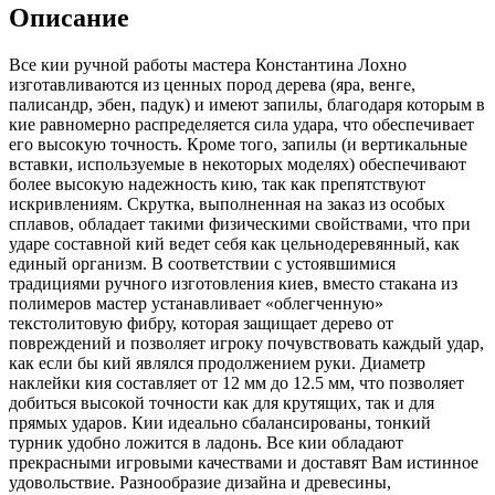
граб,
Описание
иппе
(амарант),
Все кии ручной работы мастера Константина Лохно
граб,
изготавливаются из ценных пород дерева (яра, венге,
зебрано)
палисандр, эбен, падук) и имеют запилы, благодаря которым в
quantity
кие равномерно распределяется сила удара, что обеспечивает
его высокую точность. Кроме того, запилы (и вертикальные
вставки, используемые в некоторых моделях) обеспечивают
более высокую надежность кию, так как препятствуют
искривлениям. Скрутка, выполненная на заказ из особых
сплавов, обладает такими физическими свойствами, что при
ударе составной кий ведет себя как цельнодеревянный, как
единый организм. В соответствии с устоявшимися
традициями ручного изготовления киев, вместо стакана из
полимеров мастер устанавливает «облегченную»
текстолитовую фибру, которая защищает дерево от
повреждений и позволяет игроку почувствовать каждый удар,
как если бы кий являлся продолжением руки. Диаметр
наклейки кия составляет от 12 мм до 12.5 мм, что позволяет
добиться высокой точности как для крутящих, так и для
прямых ударов. Кии идеально сбалансированы, тонкий
турник удобно ложится в ладонь. Все кии обладают
прекрасными игровыми качествами и доставят Вам истинное
удовольствие. Разнообразие дизайна и древесины,