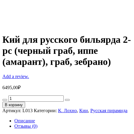
Кий для русского бильярда 2-
pc (черный граб, иппе
(амарант), граб, зебрано)
Add a review.
6495,00
₽
Кий
для
В корзину
русского
Артикул:
L013
Категории:
К. Лохно
,
Кии
,
Русская пирамида
бильярда
2-
Описание
pc
Отзывы (0)
(черный