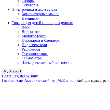
Топоры
Секаторы
Электроника и аксессуары
Компьютерные мыши
Наушники
Товары для детей и новорожденных
Весы
Видеоняни
Молокоотсосы
Пароварки и блендеры
Подогреватели
Радионяни
Стерилизаторы
Термометры
Электрические зубные щетки
My Account
Login
Register
Wishlist
Главная
Кии
Американский пул
McDermott
Кий для пула 2-pc 