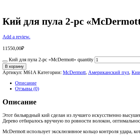
Кий для пула 2-pc «McDermot
Add a review.
11550,00
₽
Кий для пула 2-pc «McDermott» quantity
В корзину
Артикул:
M61A
Категории:
McDermott
,
Американский пул
,
Ки
Описание
Отзывы (0)
Описание
Этот бильярдный кий сделан из лучшего искусственно высушен
Дерево отбиралось вручную по ровности волокон, оптимальнос
McDermott использует эксклюзивное кольцо контроля удара, ко