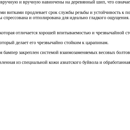
ны вручную и вручную навинчены на деревянный шип, что означа
и витками продлевает срок службы резьбы и устойчивость к п
ды спрессована и отполирована для идеально гладкого ощущения.
оторая отличается хорошей впитываемостью и чрезвычайной ст
который делает его чрезвычайно стойким к царапинам.
бампер закреплен системой взаимозаменяемых весовых болтов, ч
товленная из специальной кожи азиатского буйвола и обработанн