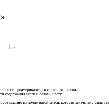
t»
и
ного североамериканского скалистого клена.
ти содержания влаги и белому цвету.
торое сделано из полимерной смеси, которая изначально была ра