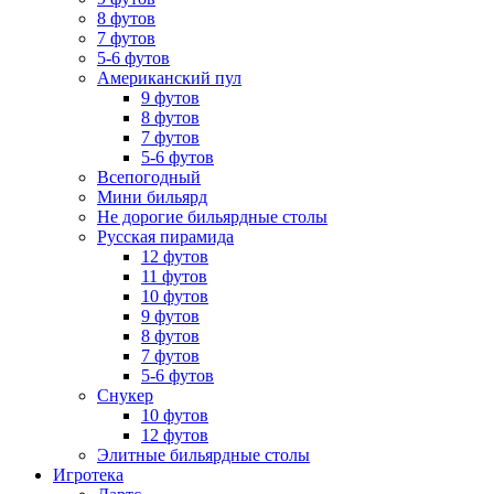
8 футов
7 футов
5-6 футов
Американский пул
9 футов
8 футов
7 футов
5-6 футов
Всепогодный
Мини бильярд
Не дорогие бильярдные столы
Русская пирамида
12 футов
11 футов
10 футов
9 футов
8 футов
7 футов
5-6 футов
Снукер
10 футов
12 футов
Элитные бильярдные столы
Игротека