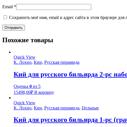
Email
*
Сохранить моё имя, email и адрес сайта в этом браузере д
Похожие товары
Quick View
К. Лохно
,
Кии
,
Русская пирамида
Кий для русского бильярда 2-pc наб
Оценка
0
из 5
15498,00
₽
В корзину
Quick View
К. Лохно
,
Кии
,
Русская пирамида
,
Цельные
Кий для русского бильярда 1-pc (гра