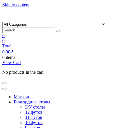
Skip to content
0
0
Total
0,00
₽
0 items
View Cart
No products in the cart.
Магазин
Бильярдные столы
Б/У столы
12 футов
11 футов
10 футов
9 футов