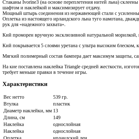
Стаканы Ivorine3 (на основе переплетения нитей льна) склее
шафтом и наклейкой и максимизирует отдачу.
Мощный штырь соединения из нержавеющей стали с усиленным
Оплетка из настоящего ирландского льна туго намотана, дваж
рук для «надежного захвата».
Кий проморен вручную эксклюзивной натуральной морилкой, к
Кий покрывается 5 слоями уретана с ультра высоким блеском, 
Мягкий полимерный состав бампера дает максимум защиты, сам 
На кие поставлена наклейка Triangle средней жесткости, изго
требует меньше правки в течение игры.
Характеристики
Вес нетто
539 гр.
Втулка
пластик
Диаметр наклейки, мм
13
Длина, см
149
Наклейка
однослойная
Наклейка
однослойная
Оплетка
ирландский лен