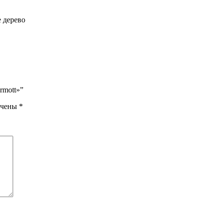
е дерево
rmott»”
ечены
*