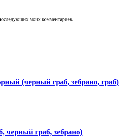
ля последующих моих комментариев.
орный (черный граб, зебрано, граб)
б, черный граб, зебрано)