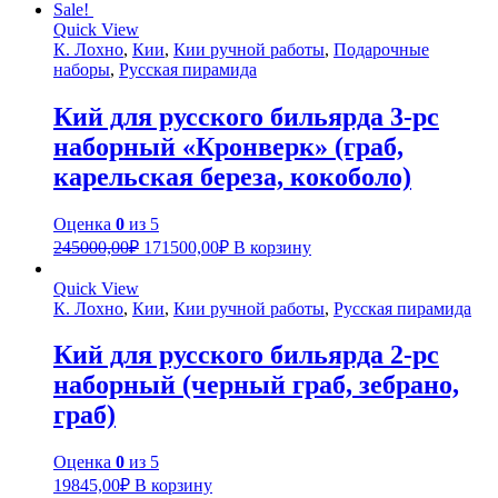
Sale!
Quick View
К. Лохно
,
Кии
,
Кии ручной работы
,
Подарочные
наборы
,
Русская пирамида
Кий для русского бильярда 3-pc
наборный «Кронверк» (граб,
карельская береза, кокоболо)
Оценка
0
из 5
245000,00
₽
171500,00
₽
В корзину
Quick View
К. Лохно
,
Кии
,
Кии ручной работы
,
Русская пирамида
Кий для русского бильярда 2-pc
наборный (черный граб, зебрано,
граб)
Оценка
0
из 5
19845,00
₽
В корзину