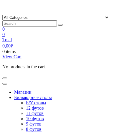
Skip
to
content
0
0
Total
0,00
₽
0 items
View Cart
No products in the cart.
Магазин
Бильярдные столы
Б/У столы
12 футов
11 футов
10 футов
9 футов
8 футов