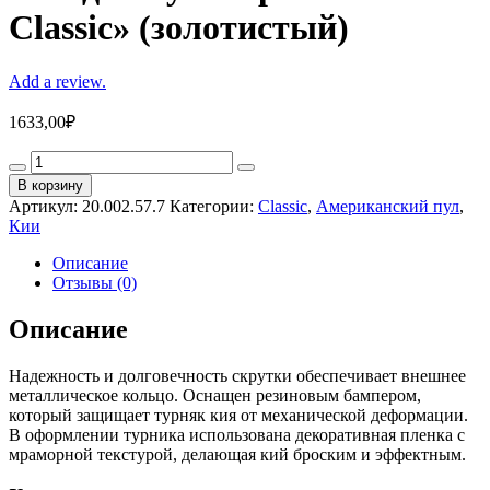
Classic» (золотистый)
Add a review.
1633,00
₽
Кий
для
В корзину
пула
Артикул:
20.002.57.7
Категории:
Classic
,
Американский пул
,
2-
Кии
pc
«Flash
Описание
Classic»
Отзывы (0)
(золотистый)
quantity
Описание
Надежность и долговечность скрутки обеспечивает внешнее
металлическое кольцо. Оснащен резиновым бампером,
который защищает турняк кия от механической деформации.
В оформлении турника использована декоративная пленка с
мраморной текстурой, делающая кий броским и эффектным.