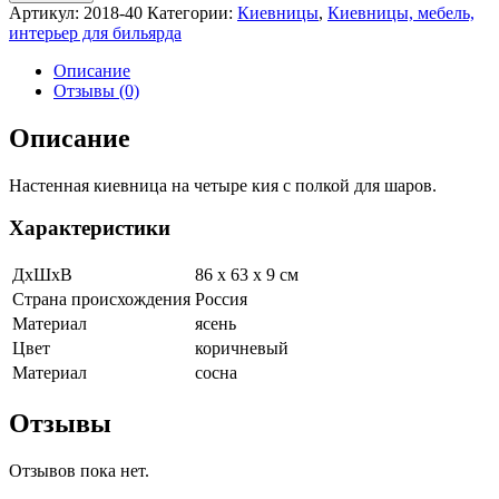
универсальная
Артикул:
2018-40
Категории:
Киевницы
,
Киевницы, мебель,
из
интерьер для бильярда
ясеня
(цвет
Описание
орех
Отзывы (0)
пекан,
86
Описание
х
63
Настенная киевница на четыре кия с полкой для шаров.
х
9
см)
Характеристики
quantity
ДхШхВ
86 х 63 х 9 см
Страна происхождения
Россия
Материал
ясень
Цвет
коричневый
Материал
сосна
Отзывы
Отзывов пока нет.