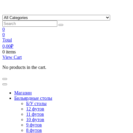
Skip
to
content
0
0
Total
0,00
₽
0 items
View Cart
No products in the cart.
Магазин
Бильярдные столы
Б/У столы
12 футов
11 футов
10 футов
9 футов
8 футов