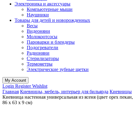
Электроника и аксессуары
Компьютерные мыши
Наушники
Товары для детей и новорожденных
Весы
Видеоняни
Молокоотсосы
Пароварки и блендеры
Подогреватели
Радионяни
Стерилизаторы
Термометры
Электрические зубные щетки
My Account
Login
Register
Wishlist
Главная
Киевницы, мебель, интерьер для бильярда
Киевницы
Киевница настенная универсальная из ясеня (цвет орех пекан,
86 х 63 х 9 см)