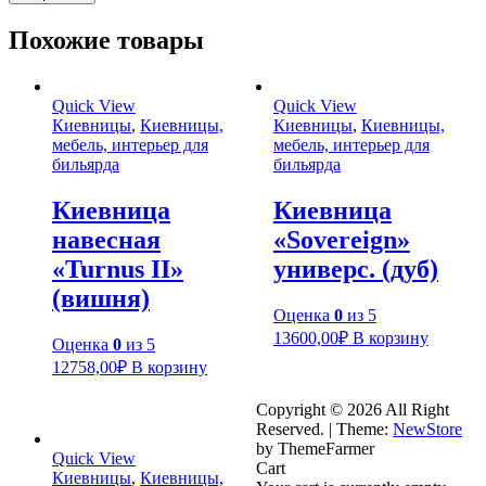
Похожие товары
Quick View
Quick View
Киевницы
,
Киевницы,
Киевницы
,
Киевницы,
мебель, интерьер для
мебель, интерьер для
бильярда
бильярда
Киевница
Киевница
навесная
«Sovereign»
«Turnus II»
универс. (дуб)
(вишня)
Оценка
0
из 5
13600,00
₽
В корзину
Оценка
0
из 5
12758,00
₽
В корзину
Copyright © 2026 All Right
Reserved.
|
Theme:
NewStore
by ThemeFarmer
Quick View
Cart
Киевницы
,
Киевницы,