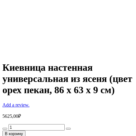
Киевница настенная
универсальная из ясеня (цвет
орех пекан, 86 х 63 х 9 см)
Add a review.
5625,00
₽
Киевница
настенная
В корзину