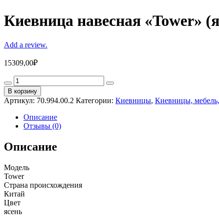
Киевница навесная «Tower» (я
Add a review.
15309,00
₽
Киевница
навесная
В корзину
«Tower»
Артикул:
70.994.00.2
Категории:
Киевницы
,
Киевницы, мебель,
(ясень)
quantity
Описание
Отзывы (0)
Описание
Модель
Tower
Страна происхождения
Китай
Цвет
ясень