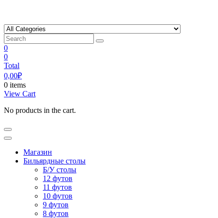
Skip
to
content
0
0
Total
0,00
₽
0 items
View Cart
No products in the cart.
Магазин
Бильярдные столы
Б/У столы
12 футов
11 футов
10 футов
9 футов
8 футов