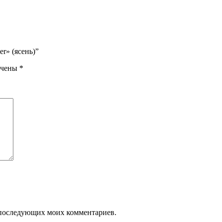
r» (ясень)”
ечены
*
ля последующих моих комментариев.