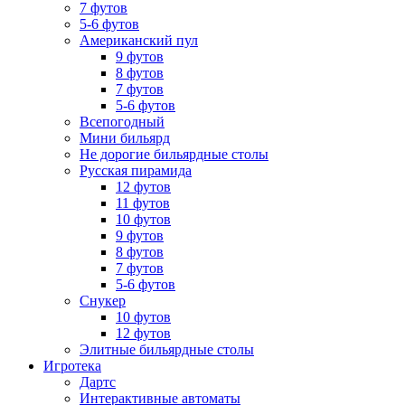
7 футов
5-6 футов
Американский пул
9 футов
8 футов
7 футов
5-6 футов
Всепогодный
Мини бильярд
Не дорогие бильярдные столы
Русская пирамида
12 футов
11 футов
10 футов
9 футов
8 футов
7 футов
5-6 футов
Снукер
10 футов
12 футов
Элитные бильярдные столы
Игротека
Дартс
Интерактивные автоматы